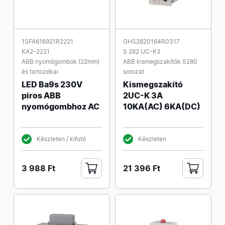
1SFA616921R2221
GHS2820164R0317
KA2-2221
S 282 UC-K3
ABB nyomógombok (22mm)
ABB kismegszakítók S280
és tartozékai
sorozat
LED Ba9s 230V
Kismegszakító
piros ABB
2UC-K 3A
nyomógombhoz AC
10KA(AC) 6KA(DC)
Készleten / kifutó
Készleten
3 988 Ft
21 396 Ft