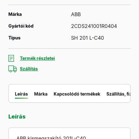
ABB
Márka
2CDS241001R0404
Gyártói kód
SH 201 L-C40
Típus
Termék részletei
Szállítás
Leírás
Márka
Kapcsolódó termékek
Szállítás, fizeté
Leírás
M
ABB kismegszakító 201L-C40