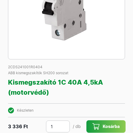
2CDS241001R0404
ABB kismegszakítók SH200 sorozat
Kismegszakító 1C 40A 4,5kA
(motorvédő)
Készleten
3 336 Ft
/ db
Kosárba