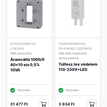
2CSG221190R1101
1SVR405655R0100
CT4/1000
CR-P/M 92C LED/PIROS
ABB áramváltók
ABB relék kiegészítői
rendszerelemei
Áramváltó 1000/5
Túlfesz.lev.védelem
40x10 sín 0,5%
110-230V+LED
10VA
Készleten
Készleten
31 477 Ft
3 934 Ft