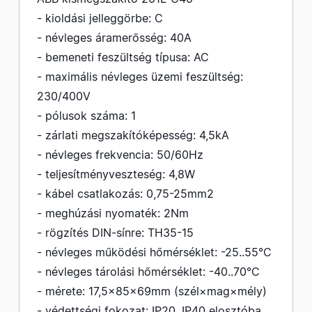
- kioldási jelleggörbe: C
- névleges áramerősség: 40A
- bemeneti feszültség típusa: AC
- maximális névleges üzemi feszültség:
230/400V
- pólusok száma: 1
- zárlati megszakítóképesség: 4,5kA
- névleges frekvencia: 50/60Hz
- teljesítményveszteség: 4,8W
- kábel csatlakozás: 0,75-25mm2
- meghúzási nyomaték: 2Nm
- rögzítés DIN-sínre: TH35-15
- névleges működési hőmérséklet: -25..55°C
- névleges tárolási hőmérséklet: -40..70°C
- mérete: 17,5×85×69mm (szél×mag×mély)
- védettségi fokozat: IP20, IP40 elosztóba