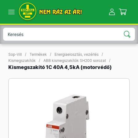
NEM RÁZ AZ ÁR!
Sop-Vill
Termékek
Energiaelosztás, vezérlés
Kismegszakítók
ABB kismegszakítók SH200 sorozat
Kismegszakító 1C 40A 4,5kA (motorvédő)