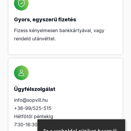
Gyors, egyszerű fizetés
Fizess kényelmesen bankkártyával, vagy
rendeld utánvéttel.
Ügyfélszolgálat
info@sopvill.hu
+36-99/525-515
Hétfőtől péntekig
7:30-16:30
Ez a weboldal sütiket használ