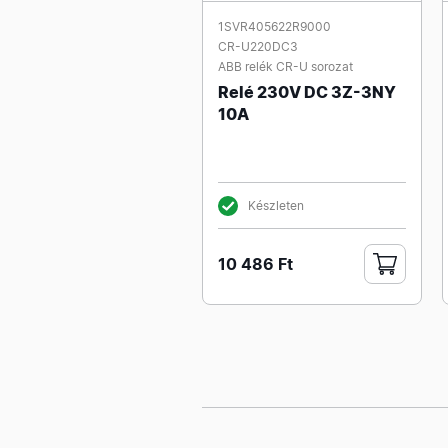
1SVR405622R9000
CR-U220DC3
ABB relék CR-U sorozat
Relé 230V DC 3Z-3NY
10A
Készleten
10 486 Ft