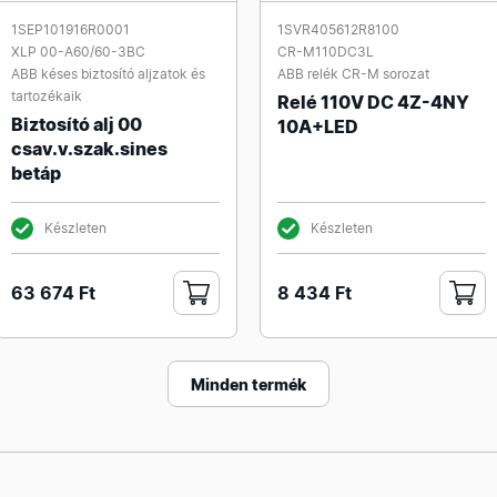
1SEP101916R0001
1SVR405612R8100
XLP 00-A60/60-3BC
CR-M110DC3L
ABB késes biztosító aljzatok és
ABB relék CR-M sorozat
tartozékaik
Relé 110V DC 4Z-4NY
Biztosító alj 00
10A+LED
csav.v.szak.sines
betáp
Készleten
Készleten
63 674 Ft
8 434 Ft
Minden termék