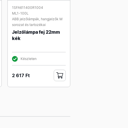
1SFA611400R1004
ML1-100L
ABB jelzőlámpák, hangjelzők M
sorozat és tartozékai
Jelzőlámpa fej 22mm
kék
Készleten
2 617 Ft