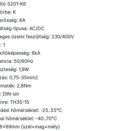
ító S201-K6
görbe: K
erősség: 6A
ültség típusa: AC/DC
leges üzemi feszültség: 230/400V
: 1
akítóképesség: 6kA
vencia: 50/60Hz
szteség: 1,9W
ozás: 0,75-35mm2
omaték: 2,8Nm
: DIN-sín
ínre: TH35-15
dési hőmérséklet: -25..55°C
ási hőmérséklet: -40..70°C
×88×69mm (szél×mag×mély)