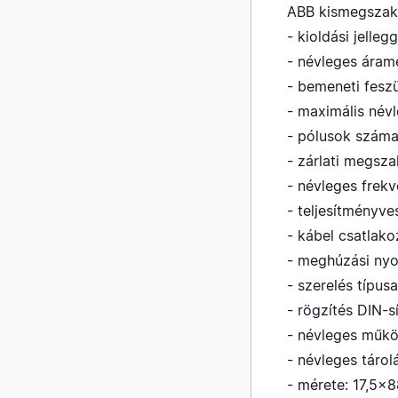
ABB kismegszak
- kioldási jelleg
- névleges áram
- bemeneti fesz
- maximális név
- pólusok száma
- zárlati megsz
- névleges frek
- teljesítményve
- kábel csatlak
- meghúzási ny
- szerelés típusa
- rögzítés DIN-s
- névleges műkö
- névleges tárol
- mérete: 17,5