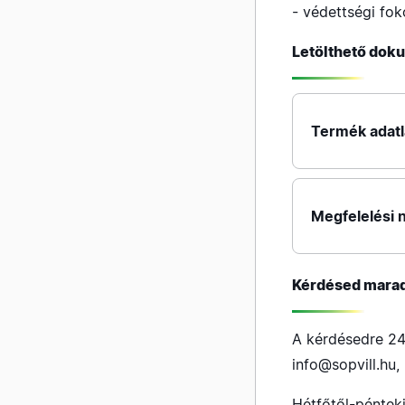
- védettségi fok
Letölthető do
Termék adat
Megfelelési n
Kérdésed mara
A kérdésedre 24
info@sopvill.hu
,
Hétfőtől-péntek