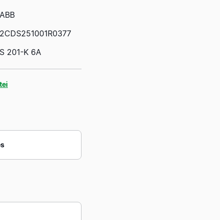
ABB
2CDS251001R0377
S 201-K 6A
tei
és
Márka