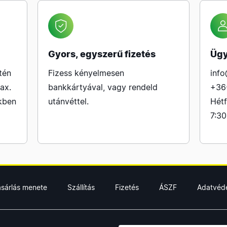
Gyors, egyszerű fizetés
Ügy
tén
Fizess kényelmesen
info
ax.
bankkártyával, vagy rendeld
+36
kben
utánvéttel.
Hétf
7:30
ásárlás menete
Szállítás
Fizetés
ÁSZF
Adatvéd