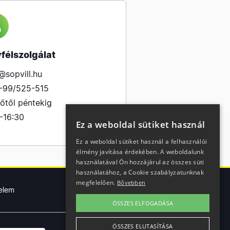
félszolgálat
@sopvill.hu
-99/525-515
őtől péntekig
-16:30
Ez a weboldal sütiket használ
Ez a weboldal sütiket használ a felhasználói
élmény javítása érdekében. A weboldalunk
használatával Ön hozzájárul az összes süti
használatához, a Cookie szabályzatunknak
megfelelően.
Bővebben
elem
ÖSSZES ELFOGADÁSA
ÖSSZES ELUTASÍTÁSA