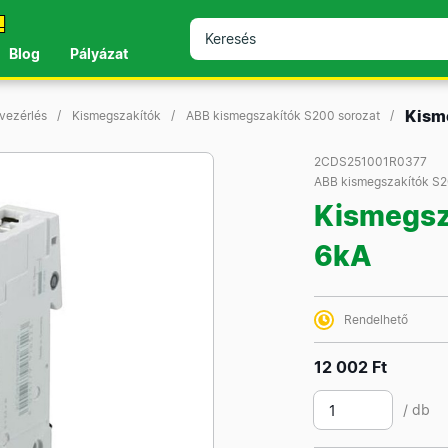
!
Blog
Pályázat
Kism
 vezérlés
Kismegszakítók
ABB kismegszakítók S200 sorozat
2CDS251001R0377
ABB kismegszakítók S2
Kismegsz
6kA
Rendelhető
12 002 Ft
/ db