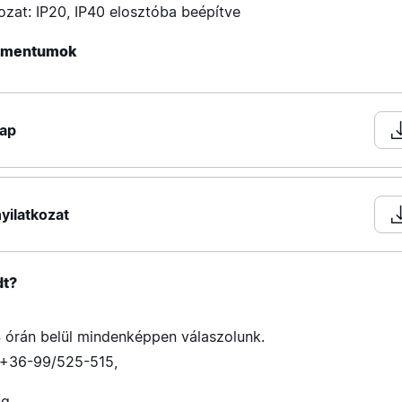
ozat: IP20, IP40 elosztóba beépítve
kumentumok
lap
yilatkozat
dt?
 órán belül mindenképpen válaszolunk.
+36-99/525-515
,
ig