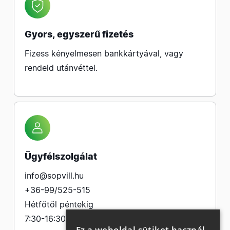
Gyors, egyszerű fizetés
Fizess kényelmesen bankkártyával, vagy
rendeld utánvéttel.
Ügyfélszolgálat
info@sopvill.hu
+36-99/525-515
Hétfőtől péntekig
7:30-16:30
Ez a weboldal sütiket használ