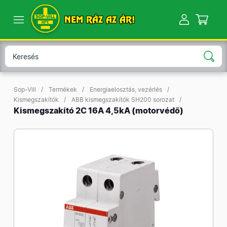
NEM RÁZ AZ ÁR!
Sop-Vill
Termékek
Energiaelosztás, vezérlés
Kismegszakítók
ABB kismegszakítók SH200 sorozat
Kismegszakító 2C 16A 4,5kA (motorvédő)