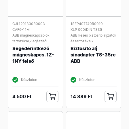
GJL1201330R0003
1SEP407740R0010
CAF6-11M
XLP 000/DIN TS35
ABB mágneskapcsolók
ABB késes biztosító aljzatok
tartozékai,kiegészítői
és tartozékaik
Segédérintkező
Biztosító alj
mágneskapcs. 1Z-
sínadapter TS-35re
1NY felső
ABB
Készleten
Készleten
4 500 Ft
14 889 Ft