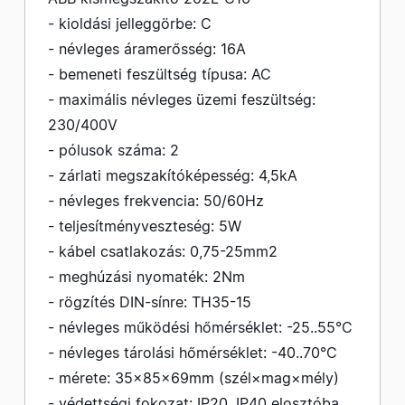
- kioldási jelleggörbe: C
- névleges áramerősség: 16A
- bemeneti feszültség típusa: AC
- maximális névleges üzemi feszültség:
230/400V
- pólusok száma: 2
- zárlati megszakítóképesség: 4,5kA
- névleges frekvencia: 50/60Hz
- teljesítményveszteség: 5W
- kábel csatlakozás: 0,75-25mm2
- meghúzási nyomaték: 2Nm
- rögzítés DIN-sínre: TH35-15
- névleges működési hőmérséklet: -25..55°C
- névleges tárolási hőmérséklet: -40..70°C
- mérete: 35×85×69mm (szél×mag×mély)
- védettségi fokozat: IP20, IP40 elosztóba