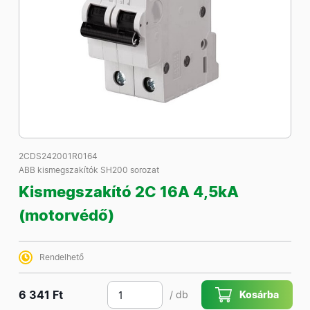
2CDS242001R0164
ABB kismegszakítók SH200 sorozat
Kismegszakító 2C 16A 4,5kA
(motorvédő)
Rendelhető
6 341 Ft
/ db
Kosárba