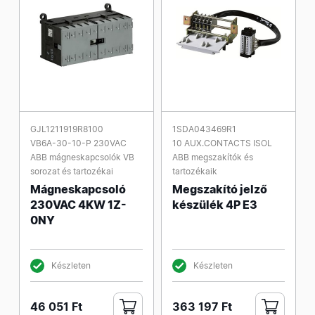
GJL1211919R8100
1SDA043469R1
VB6A-30-10-P 230VAC
10 AUX.CONTACTS ISOL
ABB mágneskapcsolók VB
ABB megszakítók és
sorozat és tartozékai
tartozékaik
Mágneskapcsoló
Megszakító jelző
230VAC 4KW 1Z-
készülék 4P E3
0NY
Készleten
Készleten
46 051 Ft
363 197 Ft