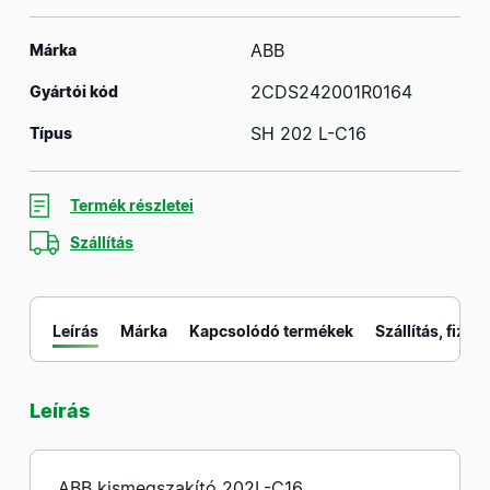
ABB
Márka
2CDS242001R0164
Gyártói kód
SH 202 L-C16
Típus
Termék részletei
Szállítás
Leírás
Márka
Kapcsolódó termékek
Szállítás, fizeté
Leírás
M
ABB kismegszakító 202L-C16