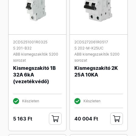
2CDS251001R0325
2CDS272061R0517
S 201-B32
S 202-M-K25UC
ABB kismegszakítók S200
ABB kismegszakítók S200
sorozat
sorozat
Kismegszakító 1B
Kismegszakító 2K
32A 6kA
25A 10KA
(vezetékvédő)
Készleten
Készleten
5 163 Ft
40 004 Ft