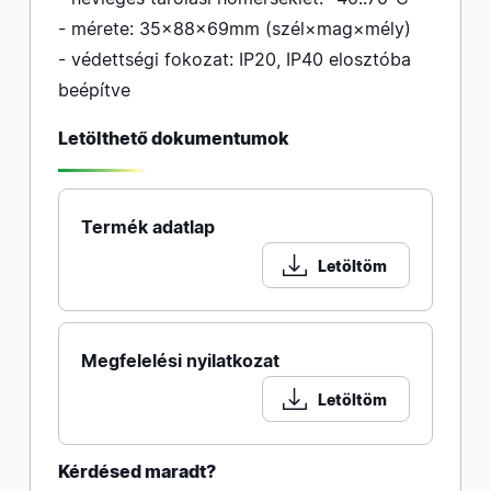
- mérete: 35×88×69mm (szél×mag×mély)
- védettségi fokozat: IP20, IP40 elosztóba
beépítve
Letölthető dokumentumok
Termék adatlap
Letöltöm
Megfelelési nyilatkozat
Letöltöm
Kérdésed maradt?