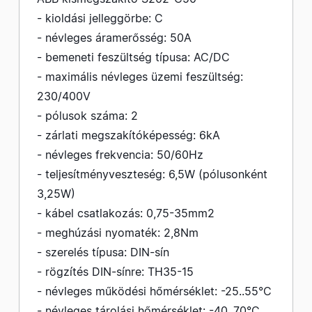
- kioldási jelleggörbe: C
- névleges áramerősség: 50A
- bemeneti feszültség típusa: AC/DC
- maximális névleges üzemi feszültség:
230/400V
- pólusok száma: 2
- zárlati megszakítóképesség: 6kA
- névleges frekvencia: 50/60Hz
- teljesítményveszteség: 6,5W (pólusonként
3,25W)
- kábel csatlakozás: 0,75-35mm2
- meghúzási nyomaték: 2,8Nm
- szerelés típusa: DIN-sín
- rögzítés DIN-sínre: TH35-15
- névleges működési hőmérséklet: -25..55°C
- névleges tárolási hőmérséklet: -40..70°C