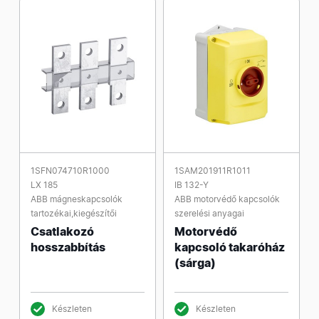
1SFN074710R1000
1SAM201911R1011
LX 185
IB 132-Y
ABB mágneskapcsolók
ABB motorvédő kapcsolók
tartozékai,kiegészítői
szerelési anyagai
Csatlakozó
Motorvédő
hosszabbítás
kapcsoló takaróház
(sárga)
Készleten
Készleten