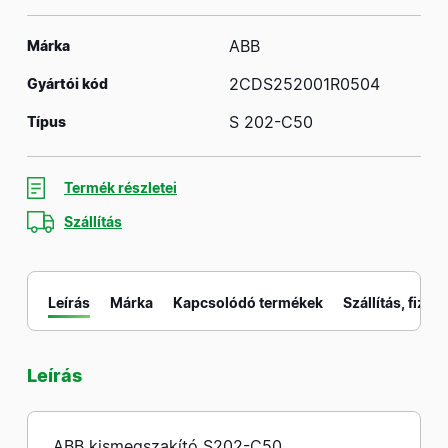
ABB
Márka
2CDS252001R0504
Gyártói kód
S 202-C50
Típus
Termék részletei
Szállítás
Leírás
Márka
Kapcsolódó termékek
Szállítás, fizeté
Leírás
M
ABB kismegszakító S202-C50