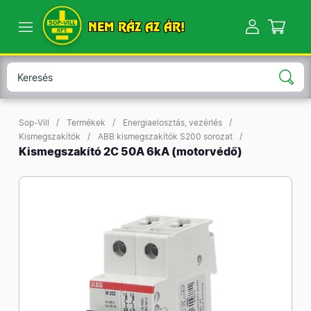
NEM RÁZ AZ ÁR!
Sop-Vill
Termékek
Energiaelosztás, vezérlés
Kismegszakítók
ABB kismegszakítók S200 sorozat
Kismegszakító 2C 50A 6kA (motorvédő)