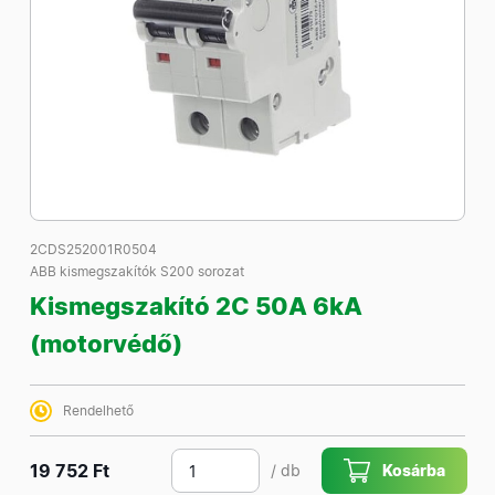
2CDS252001R0504
ABB kismegszakítók S200 sorozat
Kismegszakító 2C 50A 6kA
(motorvédő)
Rendelhető
19 752 Ft
/ db
Kosárba