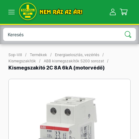
NEM RÁZ AZ ÁR!
Sop-Vill
Termékek
Energiaelosztás, vezérlés
Kismegszakítók
ABB kismegszakítók S200 sorozat
Kismegszakító 2C 8A 6kA (motorvédő)