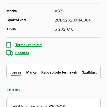
ABB
Márka
2CDS252001R0084
Gyártói kód
S 202-C 8
Típus
Termék részletei
Szállítás
Leírás
Márka
Kapcsolódó termékek
Szállítás, fizeté
Leírás
M
ABB kismegszakító S202-C8