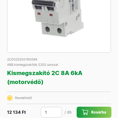
2CDS252001R0084
ABB kismegszakítók S200 sorozat
Kismegszakító 2C 8A 6kA
(motorvédő)
Rendelhető
12 134 Ft
/ db
Kosárba