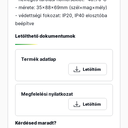
- mérete: 35×88×69mm (szél×mag×mély)
- védettségi fokozat: IP20, IP40 elosztóba
beépítve
Letölthető dokumentumok
Termék adatlap
Letöltöm
Megfelelési nyilatkozat
Letöltöm
Kérdésed maradt?