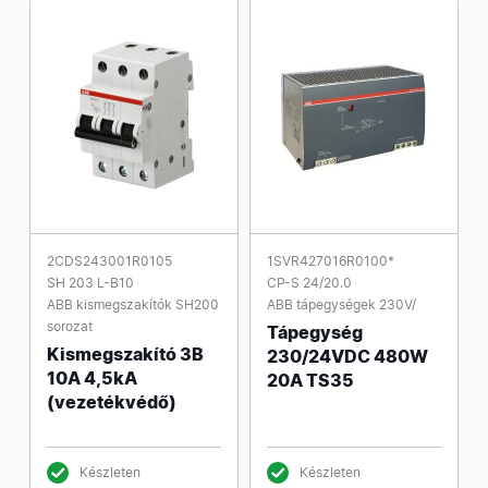
2CDS243001R0105
1SVR427016R0100*
SH 203 L-B10
CP-S 24/20.0
ABB kismegszakítók SH200
ABB tápegységek 230V/
sorozat
Tápegység
Kismegszakító 3B
230/24VDC 480W
10A 4,5kA
20A TS35
(vezetékvédő)
Készleten
Készleten