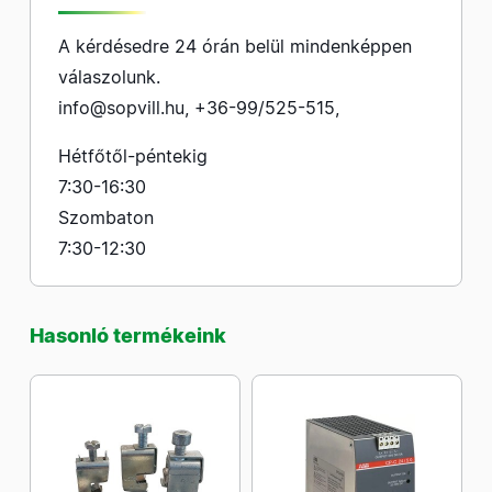
A kérdésedre 24 órán belül mindenképpen
válaszolunk.
info@sopvill.hu
,
+36-99/525-515
,
Hétfőtől-péntekig
7:30-16:30
Szombaton
7:30-12:30
Hasonló termékeink