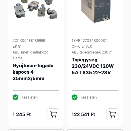
2CPX064881R9999
1SVR427024R0000*
ZK 81
CP-C 24/5.0
ABB sínek csatlakozó
ABB tápegységek 230V/
elemei
Tápegység
Gyűjtősín-fogadó
230/24VDC 120W
kapocs 4-
5A TS35 22-28V
35mm2/5mm
Készleten
Készleten
1 245 Ft
122 541 Ft