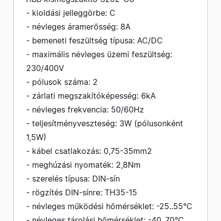
- kioldási jelleggörbe: C
- névleges áramerősség: 8A
- bemeneti feszültség típusa: AC/DC
- maximális névleges üzemi feszültség:
230/400V
- pólusok száma: 2
- zárlati megszakítóképesség: 6kA
- névleges frekvencia: 50/60Hz
- teljesítményveszteség: 3W (pólusonként
1,5W)
- kábel csatlakozás: 0,75-35mm2
- meghúzási nyomaték: 2,8Nm
- szerelés típusa: DIN-sín
- rögzítés DIN-sínre: TH35-15
- névleges működési hőmérséklet: -25..55°C
- névleges tárolási hőmérséklet: -40..70°C