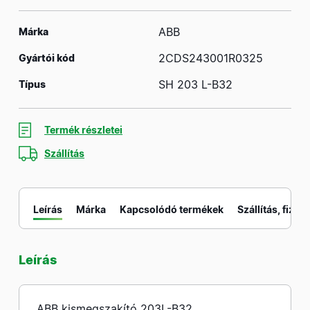
ABB
Márka
2CDS243001R0325
Gyártói kód
SH 203 L-B32
Típus
Termék részletei
Szállítás
Leírás
Márka
Kapcsolódó termékek
Szállítás, fizeté
Leírás
M
ABB kismegszakító 203L-B32