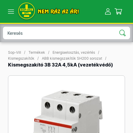
NEM RÁZ AZ ÁR!
Sop-Vill
Termékek
Energiaelosztás, vezérlés
Kismegszakítók
ABB kismegszakítók SH200 sorozat
Kismegszakító 3B 32A 4,5kA (vezetékvédő)