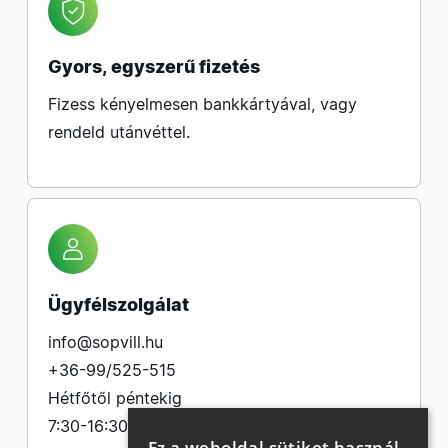
Gyors, egyszerű fizetés
Fizess kényelmesen bankkártyával, vagy
rendeld utánvéttel.
Ügyfélszolgálat
info@sopvill.hu
+36-99/525-515
Hétfőtől péntekig
7:30-16:30
Ez a weboldal sütiket használ