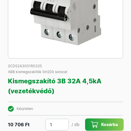
2CDS243001R0325
ABB kismegszakítók SH200 sorozat
Kismegszakító 3B 32A 4,5kA
(vezetékvédő)
Készleten
10 706 Ft
/ db
Kosárba