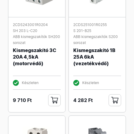
2CDS243001R0204
2CDS251001R0255
SH 203 L-C20
S 201-B25
ABB kismegszakítók SH200
ABB kismegszakítók S200
sorozat
sorozat
Kismegszakító 3C
Kismegszakító 1B
20A 4,5kA
25A 6kA
(motorvédő)
(vezetékvédő)
Készleten
Készleten
9 710 Ft
4 282 Ft