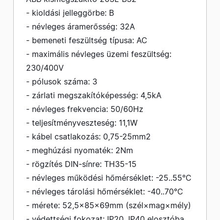
- kioldási jelleggörbe: B
- névleges áramerősség: 32A
- bemeneti feszültség típusa: AC
- maximális névleges üzemi feszültség:
230/400V
- pólusok száma: 3
- zárlati megszakítóképesség: 4,5kA
- névleges frekvencia: 50/60Hz
- teljesítményveszteség: 11,1W
- kábel csatlakozás: 0,75-25mm2
- meghúzási nyomaték: 2Nm
- rögzítés DIN-sínre: TH35-15
- névleges működési hőmérséklet: -25..55°C
- névleges tárolási hőmérséklet: -40..70°C
- mérete: 52,5×85×69mm (szél×mag×mély)
- védettségi fokozat: IP20, IP40 elosztóba