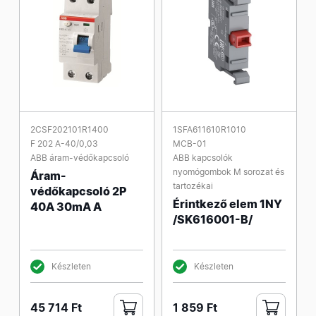
2CSF202101R1400
1SFA611610R1010
F 202 A-40/0,03
MCB-01
ABB áram-védőkapcsoló
ABB kapcsolók
nyomógombok M sorozat és
Áram-
tartozékai
védőkapcsoló 2P
Érintkező elem 1NY
40A 30mA A
/SK616001-B/
Készleten
Készleten
45 714 Ft
1 859 Ft