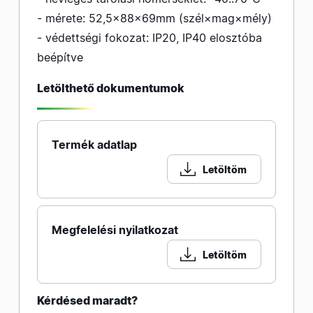
- mérete: 52,5×88×69mm (szél×mag×mély)
- védettségi fokozat: IP20, IP40 elosztóba
beépítve
Letölthető dokumentumok
Termék adatlap
Letöltöm
Megfelelési nyilatkozat
Letöltöm
Kérdésed maradt?