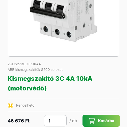
2CDS273001R0044
ABB kismegszakítók S200 sorozat
Kismegszakító 3C 4A 10kA
(motorvédő)
Rendelhető
46 676 Ft
/ db
Kosárba