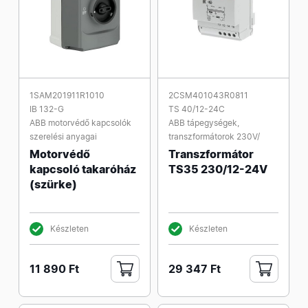
1SAM201911R1010
2CSM401043R0811
IB 132-G
TS 40/12-24C
ABB motorvédő kapcsolók
ABB tápegységek,
szerelési anyagai
transzformátorok 230V/
Motorvédő
Transzformátor
kapcsoló takaróház
TS35 230/12-24V
(szürke)
Készleten
Készleten
11 890 Ft
29 347 Ft