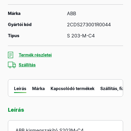
ABB
Márka
2CDS273001R0044
Gyártói kód
S 203-M-C4
Típus
Termék részletei
Szállítás
Leírás
Márka
Kapcsolódó termékek
Szállítás, fizeté
Leírás
M
ABB kismegszakító S203M-C4