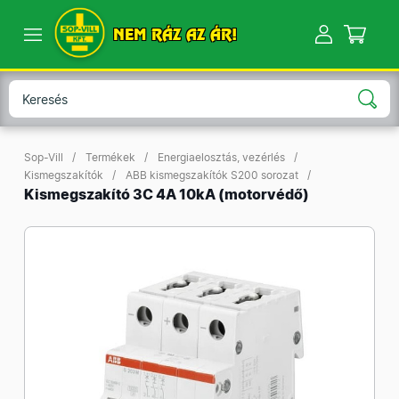
NEM RÁZ AZ ÁR!
Sop-Vill
Termékek
Energiaelosztás, vezérlés
Kismegszakítók
ABB kismegszakítók S200 sorozat
Kismegszakító 3C 4A 10kA (motorvédő)