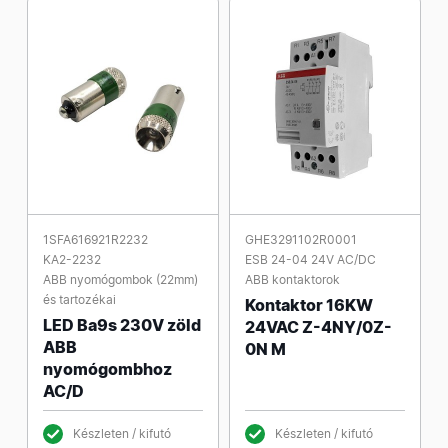
1SFA616921R2232
GHE3291102R0001
KA2-2232
ESB 24-04 24V AC/DC
ABB nyomógombok (22mm)
ABB kontaktorok
és tartozékai
Kontaktor 16KW
LED Ba9s 230V zöld
24VAC Z-4NY/0Z-
ABB
0N M
nyomógombhoz
AC/D
Készleten / kifutó
Készleten / kifutó