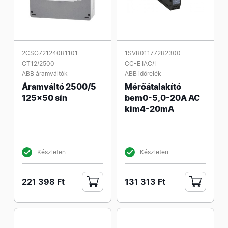
2CSG721240R1101
1SVR011772R2300
CT12/2500
CC-E IAC/I
ABB áramváltók
ABB időrelék
Áramváltó 2500/5
Mérőátalakító
125x50 sín
bem0-5,0-20A AC
kim4-20mA
Készleten
Készleten
221 398 Ft
131 313 Ft