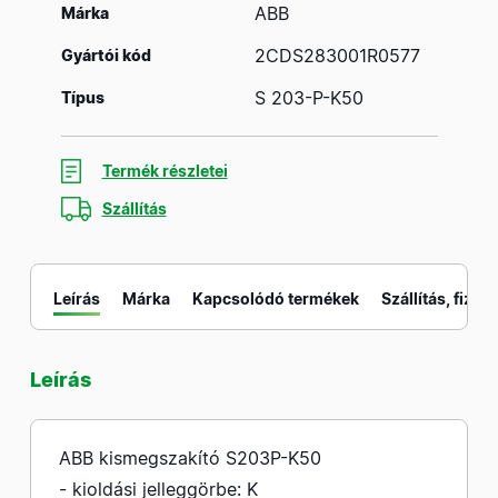
ABB
Márka
2CDS283001R0577
Gyártói kód
S 203-P-K50
Típus
Termék részletei
Szállítás
Leírás
Márka
Kapcsolódó termékek
Szállítás, fizeté
Leírás
M
ABB kismegszakító S203P-K50
- kioldási jelleggörbe: K