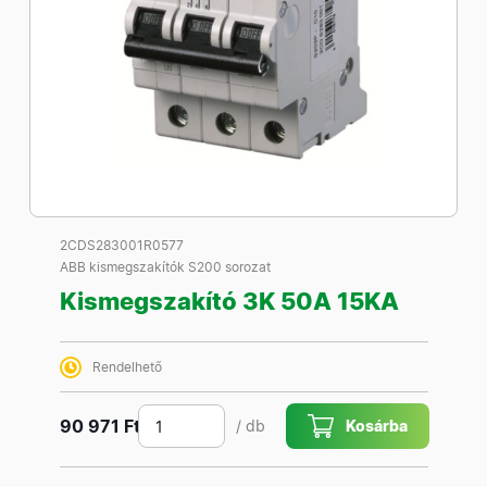
2CDS283001R0577
ABB kismegszakítók S200 sorozat
Kismegszakító 3K 50A 15KA
Rendelhető
90 971 Ft
/ db
Kosárba