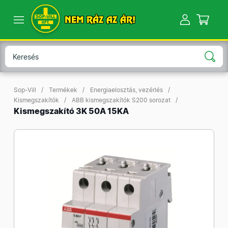
NEM RÁZ AZ ÁR!
Sop-Vill
Termékek
Energiaelosztás, vezérlés
Kismegszakítók
ABB kismegszakítók S200 sorozat
Kismegszakító 3K 50A 15KA