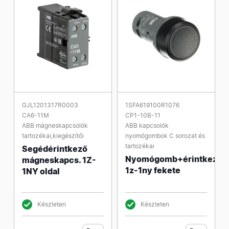
GJL1201317R0003
1SFA619100R1076
CA6-11M
CP1-10B-11
ABB mágneskapcsolók
ABB kapcsolók
tartozékai,kiegészítői
nyomógombok C sorozat és
tartozékai
Segédérintkező
Nyomógomb+érintkező
mágneskapcs. 1Z-
1z-1ny fekete
1NY oldal
Készleten
Készleten