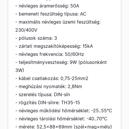
- névleges áramerősség: 50A
- bemeneti feszültség típusa: AC
- maximális névleges üzemi feszültség:
230/400V
- pólusok száma: 3
- zárlati megszakítóképesség: 15kA
- névleges frekvencia: 50/60Hz
- teljesítményveszteség: 9W (pólusonként
3W)
- kábel csatlakozás: 0,75-25mm2
- meghúzási nyomaték: 2,8Nm
- szerelés típusa: DIN-sín
- rögzítés DIN-sínre: TH35-15
- névleges működési hőmérséklet: -25..55°C
- névleges tárolási hőmérséklet: -40..70°C
- mérete: 52,5×88×69mm (szél×mag×mély)