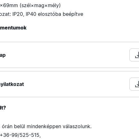
5×69mm (szél×mag×mély)
ozat: IP20, IP40 elosztóba beépítve
kumentumok
lap
yilatkozat
dt?
 órán belül mindenképpen válaszolunk.
+36-99/525-515
,