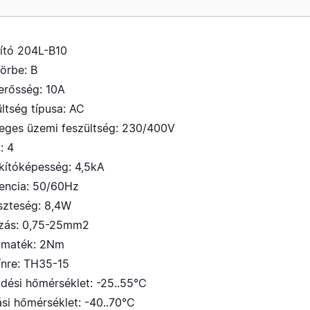
ító 204L-B10
görbe: B
erősség: 10A
ltség típusa: AC
leges üzemi feszültség: 230/400V
: 4
akítóképesség: 4,5kA
vencia: 50/60Hz
eszteség: 8,4W
ozás: 0,75-25mm2
omaték: 2Nm
ínre: TH35-15
dési hőmérséklet: -25..55°C
ási hőmérséklet: -40..70°C