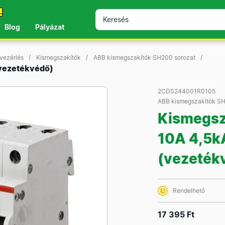
!
Blog
Pályázat
 vezérlés
Kismegszakítók
ABB kismegszakítók SH200 sorozat
(vezetékvédő)
2CDS244001R0105
ABB kismegszakítók SH
Kismegsz
10A 4,5k
(vezeték
Rendelhető
17 395 Ft