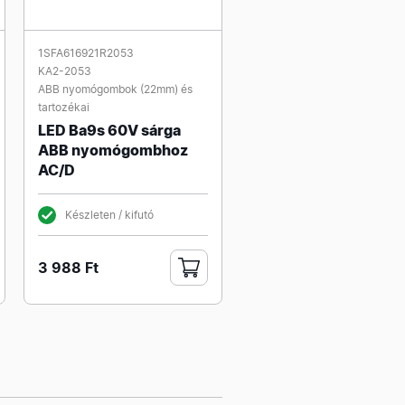
1SFA616921R2053
KA2-2053
ABB nyomógombok (22mm) és
tartozékai
LED Ba9s 60V sárga
ABB nyomógombhoz
AC/D
Készleten / kifutó
3 988 Ft