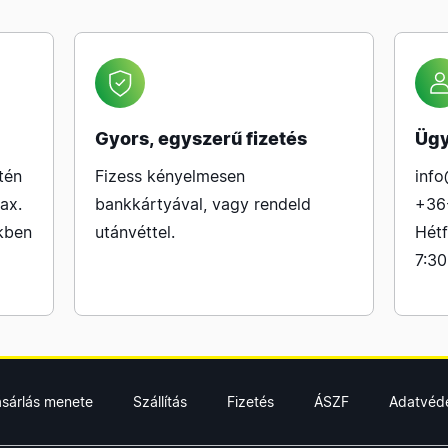
Gyors, egyszerű fizetés
Ügy
tén
Fizess kényelmesen
info
ax.
bankkártyával, vagy rendeld
+36
kben
utánvéttel.
Hétf
7:30
ásárlás menete
Szállítás
Fizetés
ÁSZF
Adatvéd