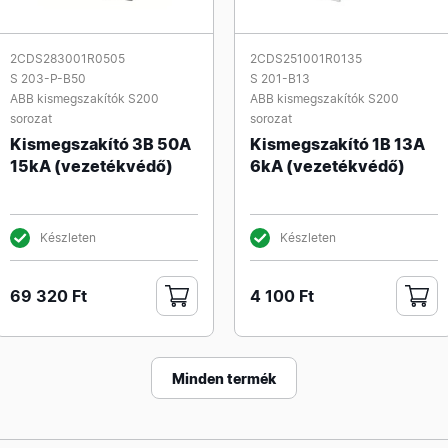
2CDS283001R0505
2CDS251001R0135
S 203-P-B50
S 201-B13
ABB kismegszakítók S200
ABB kismegszakítók S200
sorozat
sorozat
Kismegszakító 3B 50A
Kismegszakító 1B 13A
15kA (vezetékvédő)
6kA (vezetékvédő)
Készleten
Készleten
69 320 Ft
4 100 Ft
Minden termék