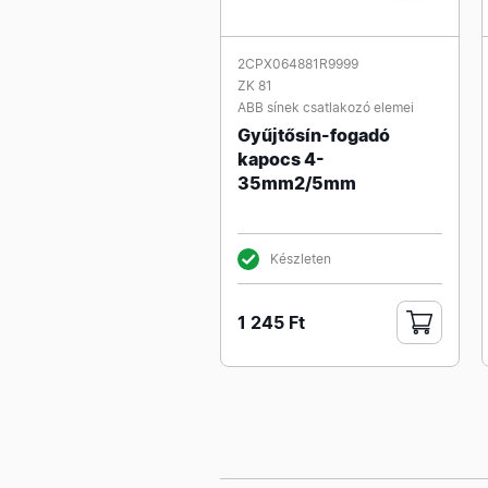
2CPX064881R9999
ZK 81
ABB sínek csatlakozó elemei
Gyűjtősín-fogadó
kapocs 4-
35mm2/5mm
Készleten
1 245 Ft