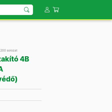
200 sorozat
akító 4B
A
védő)