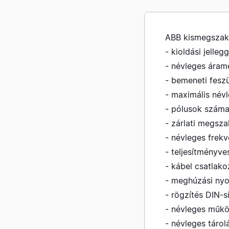
ABB kismegszak
- kioldási jelleg
- névleges áram
- bemeneti feszü
- maximális név
- pólusok száma
- zárlati megsz
- névleges frek
- teljesítményv
- kábel csatlak
- meghúzási ny
- rögzítés DIN-s
- névleges műkö
- névleges tárol