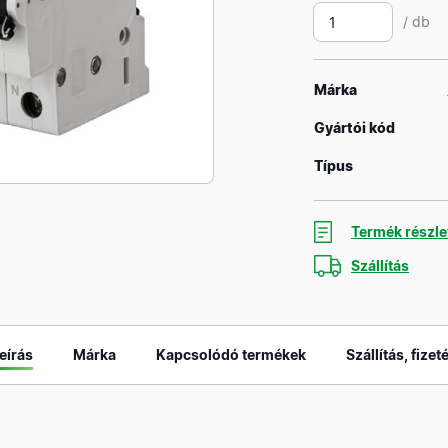
/ db
Márka
Gyártói kód
Típus
Termék részle
Szállítás
eírás
Márka
Kapcsolódó termékek
Szállítás, fizet