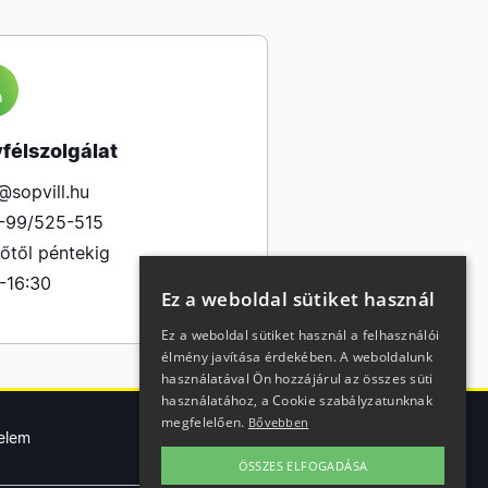
félszolgálat
@sopvill.hu
-99/525-515
őtől péntekig
-16:30
Ez a weboldal sütiket használ
Ez a weboldal sütiket használ a felhasználói
élmény javítása érdekében. A weboldalunk
használatával Ön hozzájárul az összes süti
használatához, a Cookie szabályzatunknak
megfelelően.
Bővebben
elem
ÖSSZES ELFOGADÁSA