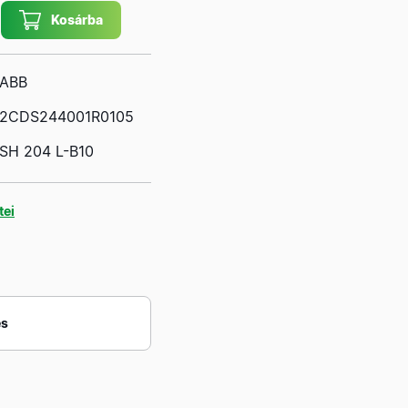
Kosárba
ABB
2CDS244001R0105
SH 204 L-B10
tei
és
Márka