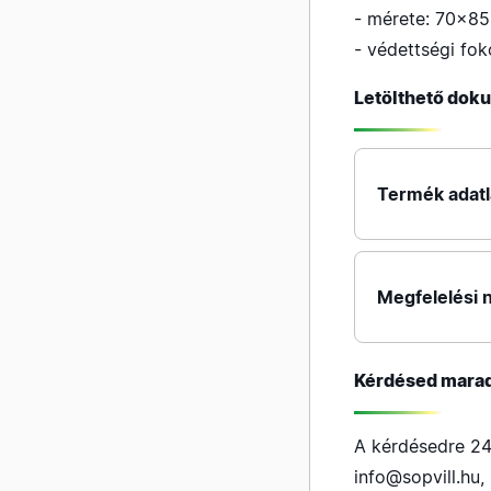
- mérete: 70×8
- védettségi fok
Letölthető do
Termék adat
Megfelelési n
Kérdésed mara
A kérdésedre 24
info@sopvill.hu
,