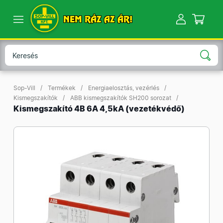
NEM RÁZ AZ ÁR!
Sop-Vill
Termékek
Energiaelosztás, vezérlés
Kismegszakítók
ABB kismegszakítók SH200 sorozat
Kismegszakító 4B 6A 4,5kA (vezetékvédő)