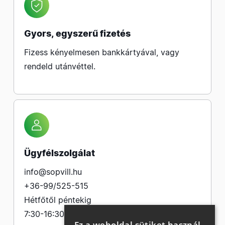
Gyors, egyszerű fizetés
Fizess kényelmesen bankkártyával, vagy
rendeld utánvéttel.
Ügyfélszolgálat
info@sopvill.hu
+36-99/525-515
Hétfőtől péntekig
7:30-16:30
Ez a weboldal sütiket használ