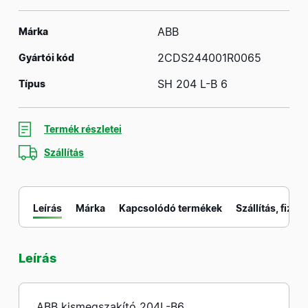
ABB
Márka
2CDS244001R0065
Gyártói kód
SH 204 L-B 6
Típus
Termék részletei
Szállítás
Leírás
Márka
Kapcsolódó termékek
Szállítás, fizeté
Leírás
M
ABB kismegszakító 204L-B6