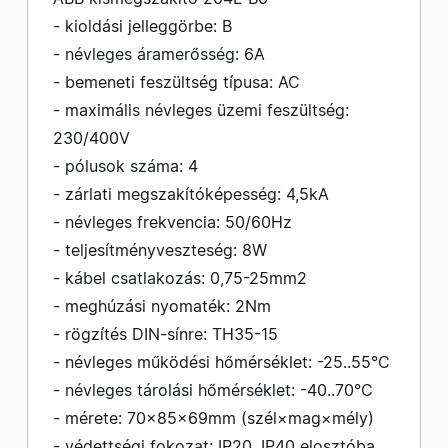
- kioldási jelleggörbe: B
- névleges áramerősség: 6A
- bemeneti feszültség típusa: AC
- maximális névleges üzemi feszültség:
230/400V
- pólusok száma: 4
- zárlati megszakítóképesség: 4,5kA
- névleges frekvencia: 50/60Hz
- teljesítményveszteség: 8W
- kábel csatlakozás: 0,75-25mm2
- meghúzási nyomaték: 2Nm
- rögzítés DIN-sínre: TH35-15
- névleges működési hőmérséklet: -25..55°C
- névleges tárolási hőmérséklet: -40..70°C
- mérete: 70×85×69mm (szél×mag×mély)
- védettségi fokozat: IP20, IP40 elosztóba