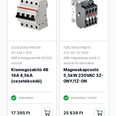
2CDS244001R0165
1SBL161001R8010
SH 204 L-B16
A12-30-10 230V
ABB kismegszakítók SH200
ABB mágneskapcsolók A
sorozat
sorozat és tartozékai
Kismegszakító 4B
Mágneskapcsoló
16A 4,5kA
5,5kW 230VAC 3Z-
(vezetékvédő)
0NY/1Z-0N
Készleten
Készleten / kifutó
17 395 Ft
25 839 Ft