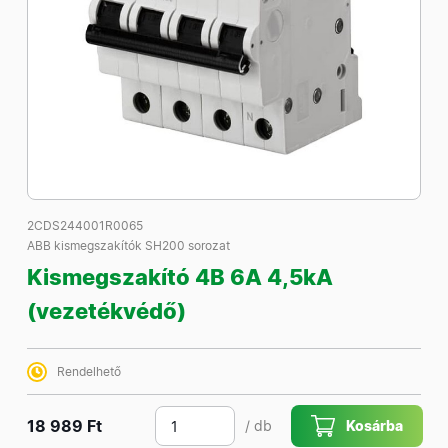
2CDS244001R0065
ABB kismegszakítók SH200 sorozat
Kismegszakító 4B 6A 4,5kA
(vezetékvédő)
Rendelhető
18 989 Ft
/ db
Kosárba