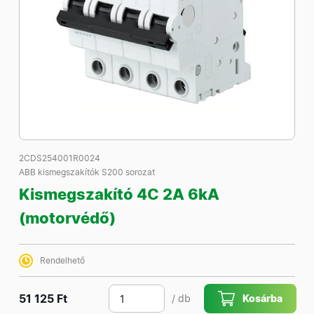
2CDS254001R0024
ABB kismegszakítók S200 sorozat
Kismegszakító 4C 2A 6kA
(motorvédő)
Rendelhető
51 125 Ft
/ db
Kosárba