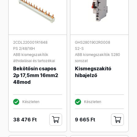
2CDL220001R1648
GHS2801902R0008
PS 2/48/16H
S2-S
ABB kismegszakítók
ABB kismegszakítók S280
áthidalásai és tartozékai
sorozat
Bekötősín csapos
Kismegszakító
2p 17,5mm 16mm2
hibajelző
48mod
Készleten
Készleten
38 476 Ft
9 665 Ft