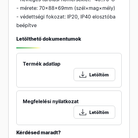
- mérete: 70×88×69mm (szél×mag×mély)
- védettségi fokozat: IP20, IP40 elosztóba
beépítve
Letölthető dokumentumok
Termék adatlap
Letöltöm
Megfelelési nyilatkozat
Letöltöm
Kérdésed maradt?