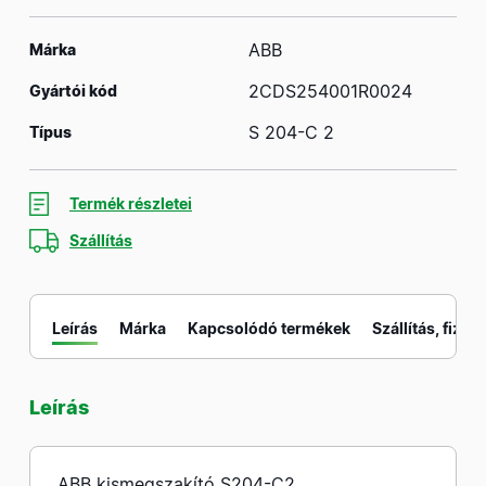
ABB
Márka
2CDS254001R0024
Gyártói kód
S 204-C 2
Típus
Termék részletei
Szállítás
Leírás
Márka
Kapcsolódó termékek
Szállítás, fizeté
Leírás
M
ABB kismegszakító S204-C2