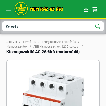
NEM RÁZ AZ ÁR!
Sop-Vill
Termékek
Energiaelosztás, vezérlés
Kismegszakítók
ABB kismegszakítók S200 sorozat
Kismegszakító 4C 2A 6kA (motorvédő)