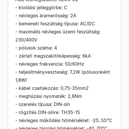
- kioldási jelleggörbe: C
- névleges áramerősség: 2A
- bemeneti feszültség típusa: AC/DC
- maximális névleges üzemi feszültség:
230/400V
- pólusok száma: 4
- zárlati megszakítóképesség: 6kA
- névleges frekvencia: 50/60Hz
- teljesítményveszteség: 7,2W (pólusonként
1,8W)
- kábel csatlakozás: 0,75-35mm2
- meghúzási nyomaték: 2,8Nm
- szerelés típusa: DIN-sín
- rögzítés DIN-sínre: TH35-15
- névleges működési hőmérséklet: -25..55°C
- névleges tárolási hőmérséklet: -40..70°C