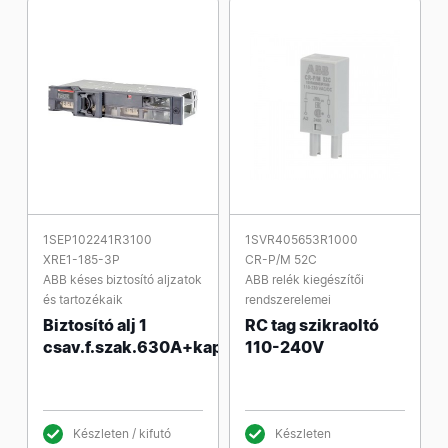
1SEP102241R3100
1SVR405653R1000
XRE1-185-3P
CR-P/M 52C
ABB késes biztosító aljzatok
ABB relék kiegészítői
és tartozékaik
rendszerelemei
Biztosító alj 1
RC tag szikraoltó
csav.f.szak.630A+kapcsol
110-240V
Készleten / kifutó
Készleten