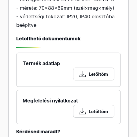
- mérete: 70×88×69mm (szél×mag×mély)
- védettségi fokozat: IP20, IP40 elosztóba
beépítve
Letölthető dokumentumok
Termék adatlap
Letöltöm
Megfelelési nyilatkozat
Letöltöm
Kérdésed maradt?