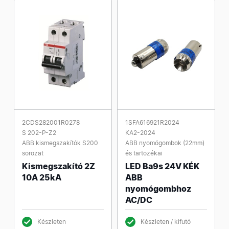
2CDS282001R0278
1SFA616921R2024
S 202-P-Z2
KA2-2024
ABB kismegszakítók S200
ABB nyomógombok (22mm)
sorozat
és tartozékai
Kismegszakító 2Z
LED Ba9s 24V KÉK
10A 25kA
ABB
nyomógombhoz
AC/DC
Készleten
Készleten / kifutó