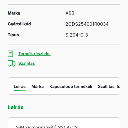
ABB
Márka
2CDS254001R0034
Gyártói kód
S 204-C 3
Típus
Termék részletei
Szállítás
Leírás
Márka
Kapcsolódó termékek
Szállítás, fizeté
Leírás
M
ABB kismegszakító S204-C3