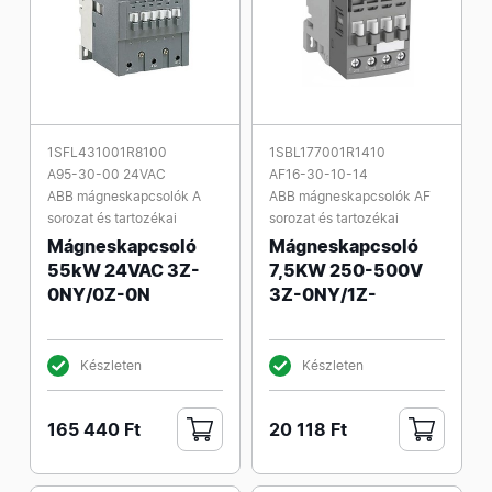
1SFL431001R8100
1SBL177001R1410
A95-30-00 24VAC
AF16-30-10-14
ABB mágneskapcsolók A
ABB mágneskapcsolók AF
sorozat és tartozékai
sorozat és tartozékai
Mágneskapcsoló
Mágneskapcsoló
55kW 24VAC 3Z-
7,5KW 250-500V
0NY/0Z-0N
3Z-0NY/1Z-
Készleten
Készleten
165 440 Ft
20 118 Ft