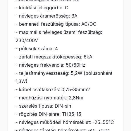
- kioldási jelleggörbe: C
- névleges áramerősség: 3A
- bemeneti feszültség típusa: AC/DC
- maximális névleges üzemi feszültség:
230/400V
- pólusok száma: 4
- zárlati megszakítóképesség: 6kA
- névleges frekvencia: 50/60Hz
- teljesítményveszteség: 5,2W (pólusonként
1,3W)
- kábel csatlakozás: 0,75-35mm2
- meghúzási nyomaték: 2,8Nm
- szerelés típusa: DIN-sín
- rögzítés DIN-sínre: TH35-15
- névleges működési hőmérséklet: -25..55°C
- névleges tárolási hőmérséklet: -40..70°C