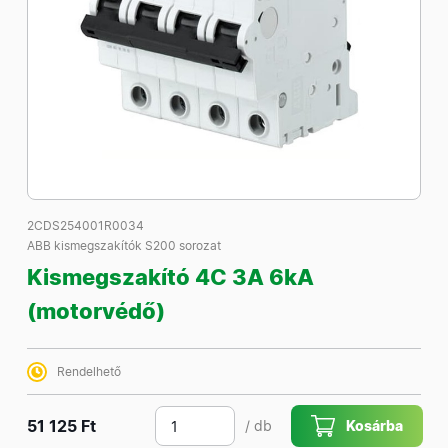
2CDS254001R0034
ABB kismegszakítók S200 sorozat
Kismegszakító 4C 3A 6kA
(motorvédő)
Rendelhető
51 125 Ft
/ db
Kosárba