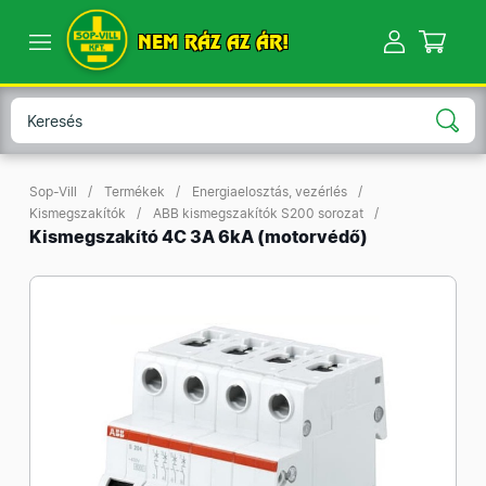
NEM RÁZ AZ ÁR!
Sop-Vill
Termékek
Energiaelosztás, vezérlés
Kismegszakítók
ABB kismegszakítók S200 sorozat
Kismegszakító 4C 3A 6kA (motorvédő)