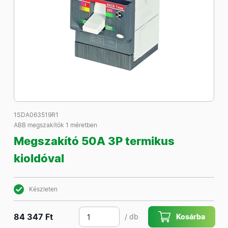
1SDA063519R1
ABB megszakítók 1 méretben
Megszakító 50A 3P termikus
kioldóval
Készleten
84 347 Ft
/ db
Kosárba