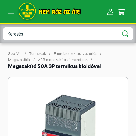
NEM RÁZ AZ ÁR!
Sop-Vill
Termékek
Energiaelosztás, vezérlés
Megszakítók
ABB megszakítók 1 méretben
Megszakító 50A 3P termikus kioldóval