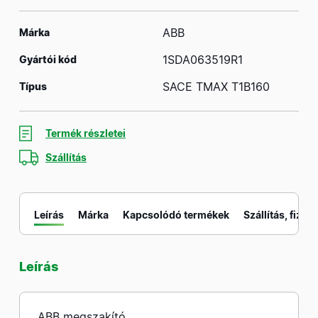
ABB
Márka
1SDA063519R1
Gyártói kód
SACE TMAX T1B160
Típus
Termék részletei
Szállítás
Leírás
Márka
Kapcsolódó termékek
Szállítás, fizeté
Leírás
M
ABB megszakító