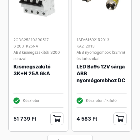
2CDS253103R0517
1SFA616921R2013
S 203-K25NA
KA2-2013
ABB kismegszakítók S200
ABB nyomógombok (22mm)
sorozat
és tartozékai
Kismegszakító
LED Ba9s 12V sárga
3K+N 25A 6kA
ABB
nyomógombhoz DC
Készleten
Készleten / kifutó
51 739 Ft
4 583 Ft