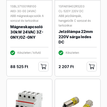
1SBL371001R8100
1SFA619402R5203
A63-30-00 24VAC
CL-520Y 220V DC
ABB mágneskapcsolók A
ABB jelzőlámpák,
sorozat és tartozékai
hangjelzők C sorozat és
tartozékai
Mágneskapcsoló
Jelzőlámpa 22mm
30kW 24VAC 3Z-
220V sárga ledes
0NY/0Z-0NY
DC
Készleten / kifutó
Készleten
88 525 Ft
2 207 Ft