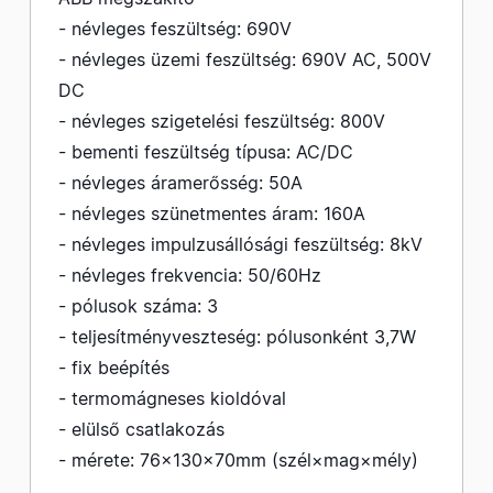
- névleges feszültség: 690V
- névleges üzemi feszültség: 690V AC, 500V
DC
- névleges szigetelési feszültség: 800V
- bementi feszültség típusa: AC/DC
- névleges áramerősség: 50A
- névleges szünetmentes áram: 160A
- névleges impulzusállósági feszültség: 8kV
- névleges frekvencia: 50/60Hz
- pólusok száma: 3
- teljesítményveszteség: pólusonként 3,7W
- fix beépítés
- termomágneses kioldóval
- elülső csatlakozás
- mérete: 76×130×70mm (szél×mag×mély)