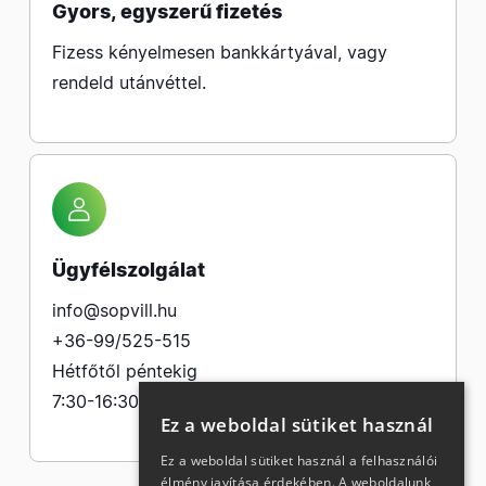
Gyors, egyszerű fizetés
Fizess kényelmesen bankkártyával, vagy
rendeld utánvéttel.
Ügyfélszolgálat
info@sopvill.hu
+36-99/525-515
Hétfőtől péntekig
7:30-16:30
Ez a weboldal sütiket használ
Ez a weboldal sütiket használ a felhasználói
élmény javítása érdekében. A weboldalunk