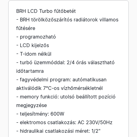
BRH LCD Turbo fűtőbetét
- BRH törölközőszárítós radiátorok villamos
fűtésére
- programozható
- LCD kijelzős
- T-idom nélkül
- turbó üzemmóddal: 2/4 órás választható
időtartamra
- fagyvédelmi program: autómatikusan
aktiválódik 7°C-os vízhőmérsékletnél
- memory funkció: utolsó beállított pozíció
megjegyzése
- teljesítmény: 600W
- elektromos csatlakozás: AC 230V/50Hz
- hidraulikai csatlakozási méret: 1/2"