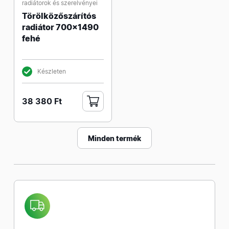
radiátorok és szerelvényei
Törölközőszárítós
radiátor 700x1490
fehé
Készleten
38 380 Ft
Minden termék