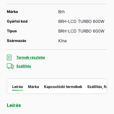
Brh
Márka
BRH-LCD TURBO 600W
Gyártói kód
BRH-LCD TURBO 600W
Típus
Kína
Származás
Termék részletei
Szállítás
Leírás
Márka
Kapcsolódó termékek
Szállítás, fizeté
Leírás
M