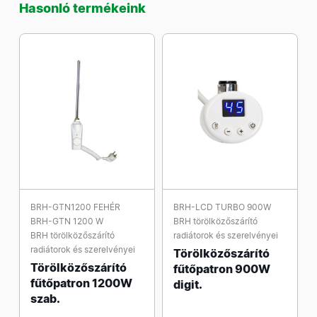
Hasonló termékeink
BRH-GTN1200 FEHÉR
BRH-LCD TURBO 900W
BRH-GTN 1200 W
BRH törölközőszárító
BRH törölközőszárító
radiátorok és szerelvényei
radiátorok és szerelvényei
Törölközőszárító
Törölközőszárító
fűtőpatron 900W
fűtőpatron 1200W
digit.
szab.