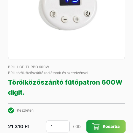
BRH-LCD TURBO 600W
BRH törölközőszárító radiátorok és szerelvényei
Törölközőszárító fűtőpatron 600W
digit.
Készleten
21 310 Ft
/ db
Kosárba