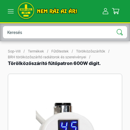
NEM RÁZ AZ ÁR!
Sop-Vill
Termékek
Fűtőtestek
Törölközőszárítók
BRH törölközőszárító radiátorok és szerelvényei
Törölközőszárító fűtőpatron 600W digit.