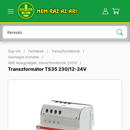
NEM RÁZ AZ ÁR!
Sop-Vill
Termékek
Transzformátorok
Vasmagos kivitelek
ABB tápegységek, transzformátorok 230V/
Transzformátor TS35 230/12-24V