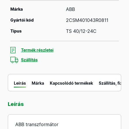
ABB
Márka
2CSM401043R0811
Gyártói kód
TS 40/12-24C
Típus
Termék részletei
Szállítás
Leírás
Márka
Kapcsolódó termékek
Szállítás, fizeté
Leírás
M
ABB transzformátor