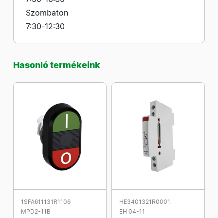
Szombaton
7:30-12:30
Hasonló termékeink
1SFA611131R1106
HE3401321R0001
MPD2-11B
EH 04-11