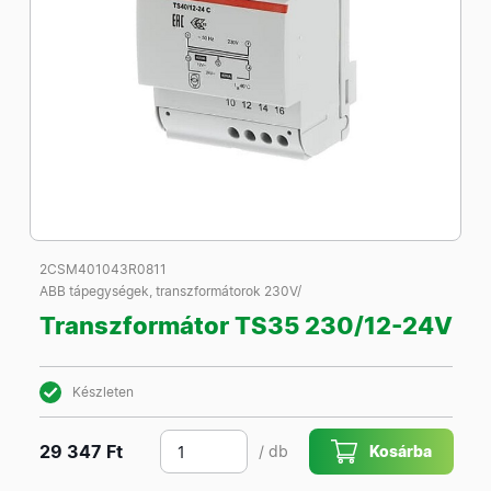
2CSM401043R0811
ABB tápegységek, transzformátorok 230V/
Transzformátor TS35 230/12-24V
Készleten
29 347 Ft
/ db
Kosárba