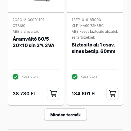
2CSG121090R1101
1SEP101918R0001
CT3/80
XLP 1-A60/85-3BC
ABB áramváltók
ABB késes biztosító aljzatok
és tartozékaik
Áramváltó 80/5
Biztosító alj 1 csav.
30x10 sín 3% 3VA
sines betáp. 60mm
Készleten
Készleten
38 730 Ft
134 601 Ft
Minden termék