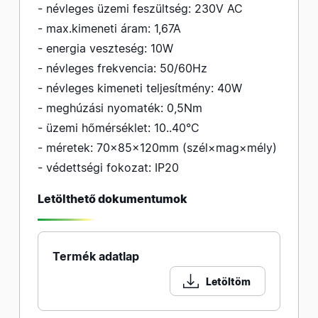
- névleges üzemi feszültség: 230V AC
- max.kimeneti áram: 1,67A
- energia veszteség: 10W
- névleges frekvencia: 50/60Hz
- névleges kimeneti teljesítmény: 40W
- meghúzási nyomaték: 0,5Nm
- üzemi hőmérséklet: 10..40°C
- méretek: 70×85×120mm (szél×mag×mély)
- védettségi fokozat: IP20
Letölthető dokumentumok
Termék adatlap
Letöltöm