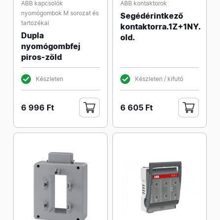
ABB kapcsolók
ABB kontaktorok
nyomógombok M sorozat és
Segédérintkező
tartozékai
kontaktorra.1Z+1NY.
Dupla
old.
nyomógombfej
piros-zöld
Készleten
Készleten / kifutó
6 996 Ft
6 605 Ft