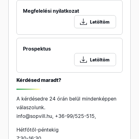
Megfelelési nyilatkozat
Letöltöm
Prospektus
Letöltöm
Kérdésed maradt?
A kérdésedre 24 órán belül mindenképpen
válaszolunk.
info@sopvill.hu
,
+36-99/525-515
,
Hétfőtől-péntekig
7:30-16:30