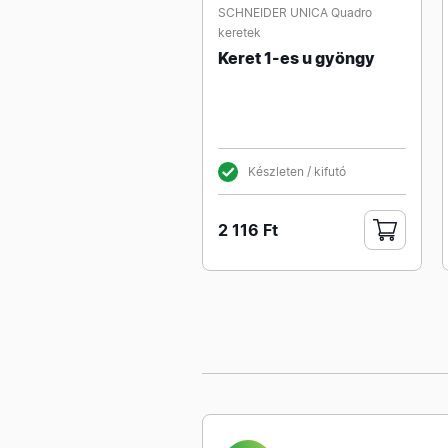
SCHNEIDER UNICA Quadro
keretek
Keret 1-es u gyöngy
Készleten / kifutó
2 116 Ft