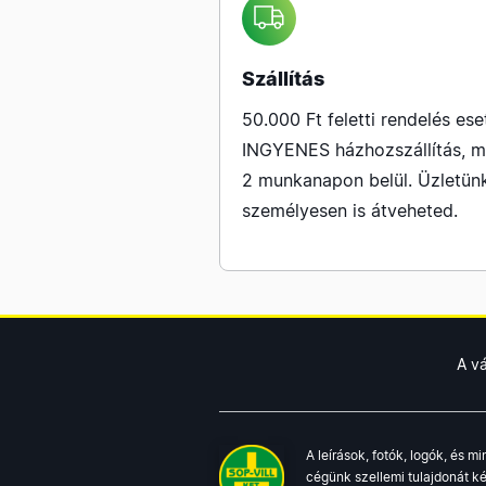
Szállítás
50.000 Ft feletti rendelés ese
INGYENES házhozszállítás, m
2 munkanapon belül. Üzletün
személyesen is átveheted.
A v
A leírások, fotók, logók, és 
cégünk szellemi tulajdonát ké