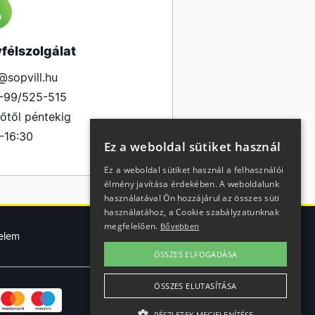
félszolgálat
@sopvill.hu
-99/525-515
őtől péntekig
-16:30
Ez a weboldal sütiket használ
Ez a weboldal sütiket használ a felhasználói
élmény javítása érdekében. A weboldalunk
használatával Ön hozzájárul az összes süti
használatához, a Cookie szabályzatunknak
megfelelően.
Bővebben
elem
ÖSSZES ELFOGADÁSA
ÖSSZES ELUTASÍTÁSA
RÉSZLETEK MEGJELENÍTÉSE