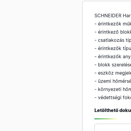
SCHNEIDER Harm
- érintkezők mű
- érintkező blok
- csatlakozás tí
- érintkezők típ
- érintkezők an
- blokk szerelés
- eszköz megjel
- üzemi hőmérsé
- környezeti hőm
- védettségi fok
Letölthető do