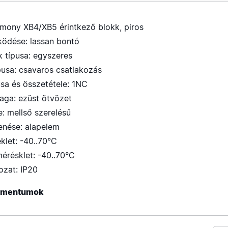
ony XB4/XB5 érintkező blokk, piros
ködése: lassan bontó
k típusa: egyszeres
pusa: csavaros csatlakozás
usa és összetétele: 1NC
yaga: ezüst ötvözet
e: mellső szerelésű
enése: alapelem
klet: -40..70°C
érésklet: -40..70°C
ozat: IP20
kumentumok