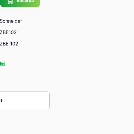
Kosárba
Schneider
ZBE102
ZBE 102
tei
és
Márka