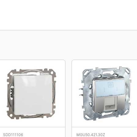
SDD111106
MGU50.421.30Z