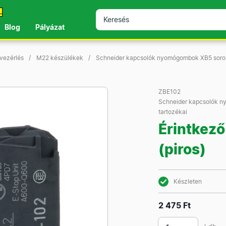
!
Blog
Pályázat
 vezérlés
M22 készülékek
Schneider kapcsolók nyomógombok XB5 soroz
ZBE102
Schneider kapcsolók n
tartozékai
Érintkező
(piros)
Készleten
2 475 Ft