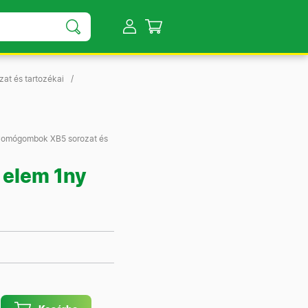
at és tartozékai
yomógombok XB5 sorozat és
 elem 1ny