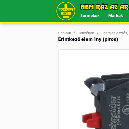
NEM RÁZ AZ ÁR
Termékek
Márkák
Sop-Vill
Termékek
Energiaelosztás,
Érintkező elem 1ny (piros)