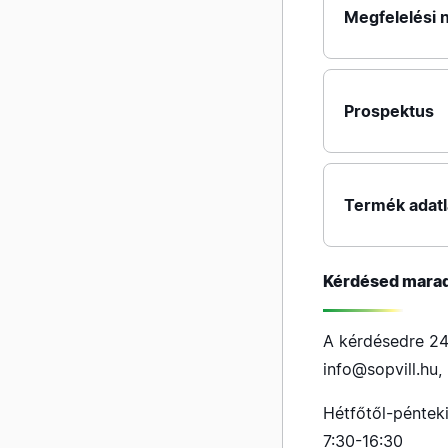
Megfelelési n
Prospektus
Termék adat
Kérdésed mara
A kérdésedre 24
info@sopvill.hu
,
Hétfőtől-péntek
7:30-16:30