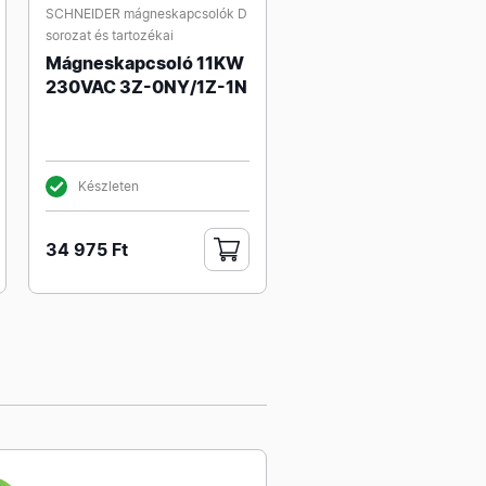
SCHNEIDER mágneskapcsolók D
sorozat és tartozékai
Mágneskapcsoló 11KW
230VAC 3Z-0NY/1Z-1N
Készleten
34 975 Ft