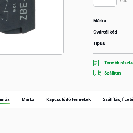
/ db
Márka
Gyártói kód
Típus
Termék részle
Szállítás
eírás
Márka
Kapcsolódó termékek
Szállítás, fizet