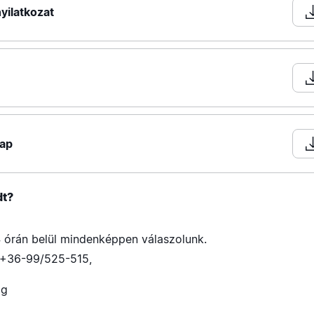
yilatkozat
lap
dt?
 órán belül mindenképpen válaszolunk.
+36-99/525-515
,
ig