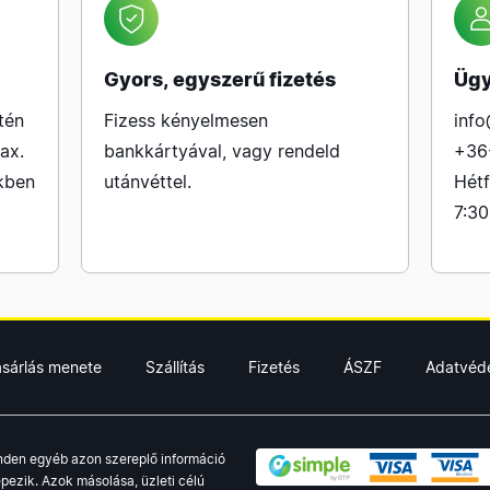
Gyors, egyszerű fizetés
Ügy
tén
Fizess kényelmesen
info
ax.
bankkártyával, vagy rendeld
+36
kben
utánvéttel.
Hétf
7:30
ásárlás menete
Szállítás
Fizetés
ÁSZF
Adatvéd
minden egyéb azon szereplő információ
pezik. Azok másolása, üzleti célú