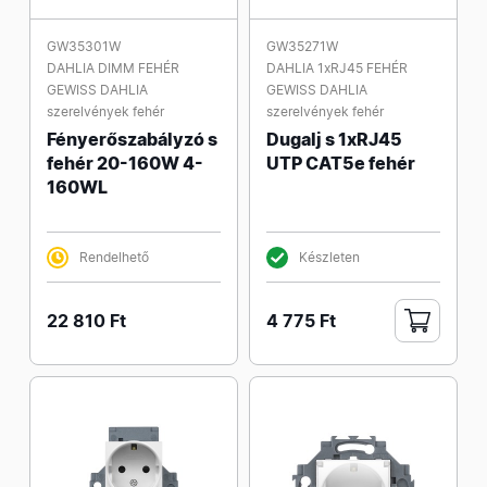
GW35301W
GW35271W
DAHLIA DIMM FEHÉR
DAHLIA 1xRJ45 FEHÉR
GEWISS DAHLIA
GEWISS DAHLIA
szerelvények fehér
szerelvények fehér
Fényerőszabályzó s
Dugalj s 1xRJ45
fehér 20-160W 4-
UTP CAT5e fehér
160WL
Rendelhető
Készleten
22 810 Ft
4 775 Ft