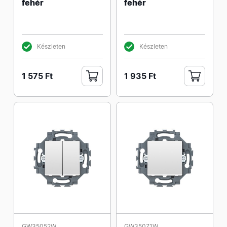
fehér
fehér
Készleten
Készleten
1 575 Ft
1 935 Ft
GW35052W
GW35071W