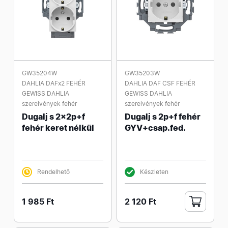
GW35204W
GW35203W
DAHLIA DAFx2 FEHÉR
DAHLIA DAF CSF FEHÉR
GEWISS DAHLIA
GEWISS DAHLIA
szerelvények fehér
szerelvények fehér
Dugalj s 2x2p+f
Dugalj s 2p+f fehér
fehér keret nélkül
GYV+csap.fed.
Rendelhető
Készleten
1 985 Ft
2 120 Ft