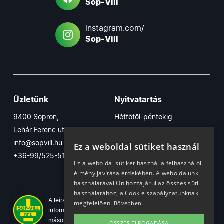
Sop-Vill
instagram.com/
Sop-Vill
Üzletünk
Nyitvatartás
9400 Sopron,
Hétfőtől-péntekig
Lehár Ferenc utca 17/B
7:30-16:30
info@sopvill.hu
Szombaton
Ez a weboldal sütiket használ
+36-99/525-515
7:30-12:30
Ez a weboldal sütiket használ a felhasználói
élmény javítása érdekében. A weboldalunk
használatával Ön hozzájárul az összes süti
használatához, a Cookie szabályzatunknak
A leírások, fotók, logók, és minden egyéb azon szereplő
megfelelően.
Bővebben
információ cégünk szellemi tulajdonát képezik. Azok
másolása, üzleti célú felhasználása kizárólag a jog
ÖSSZES ELFOGADÁSA