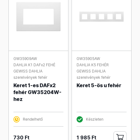
GW35909AW
GW35905AW
DAHLIA K1 DAFx2 FEHÉ
DAHLIA K5 FEHÉR
GEWISS DAHLIA
GEWISS DAHLIA
szerelvények fehér
szerelvények fehér
Keret 1-es DAFx2
Keret 5-ös u fehér
fehér GW35204W-
hez
Rendelhető
Készleten
730 Ft
1 985 Ft