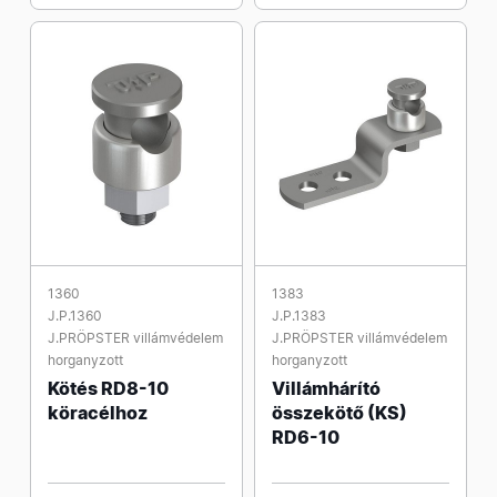
1360
1383
J.P.1360
J.P.1383
J.PRÖPSTER villámvédelem
J.PRÖPSTER villámvédelem
horganyzott
horganyzott
Kötés RD8-10
Villámhárító
köracélhoz
összekötő (KS)
RD6-10