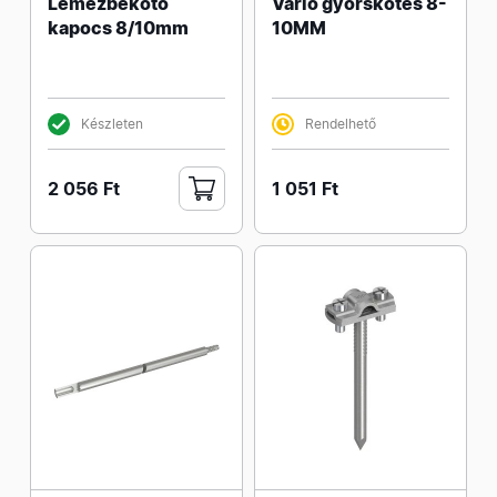
Lemezbekötő
Vario gyorskötés 8-
kapocs 8/10mm
10MM
Készleten
Rendelhető
2 056 Ft
1 051 Ft