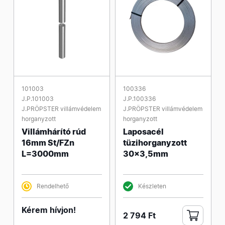
101003
100336
J.P.101003
J.P.100336
J.PRÖPSTER villámvédelem
J.PRÖPSTER villámvédelem
horganyzott
horganyzott
Villámhárító rúd
Laposacél
16mm St/FZn
tüzihorganyzott
L=3000mm
30x3,5mm
Rendelhető
Készleten
Kérem hívjon!
2 794 Ft