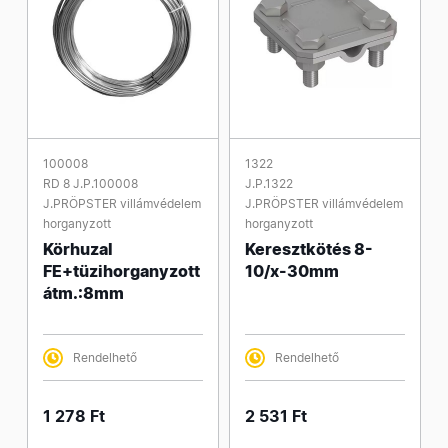
100008
1322
RD 8 J.P.100008
J.P.1322
J.PRÖPSTER villámvédelem
J.PRÖPSTER villámvédelem
horganyzott
horganyzott
Körhuzal
Keresztkötés 8-
FE+tüzihorganyzott
10/x-30mm
átm.:8mm
Rendelhető
Rendelhető
1 278 Ft
2 531 Ft