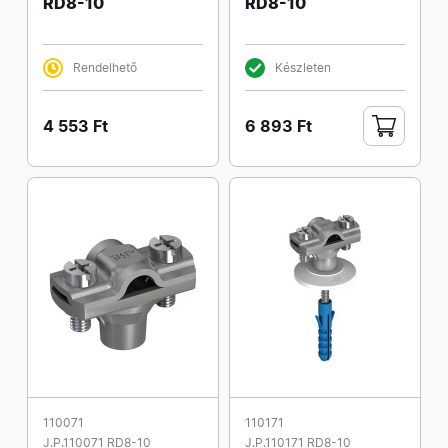
RD8-10
RD8-10
Rendelhető
Készleten
4 553 Ft
6 893 Ft
110071
110171
J.P.110071 RD8-10
J.P.110171 RD8-10