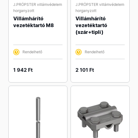
J.PRÖPSTER villámvédelem
J.PRÖPSTER villámvédelem
horganyzott
horganyzott
Villámhárító
Villámhárító
vezetéktartó M8
vezetéktartó
(szár+tipli)
Rendelhető
Rendelhető
1 942 Ft
2 101 Ft