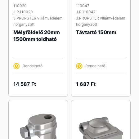
110020
110047
J.P.110020
J.P.110047
J.PRÖPSTER villámvédelem
J.PRÖPSTER villámvédelem
horganyzott
horganyzott
Mélyföldelő 20mm
Távtartó 150mm
1500mm toldható
Rendelhető
Rendelhető
14 587 Ft
1 687 Ft