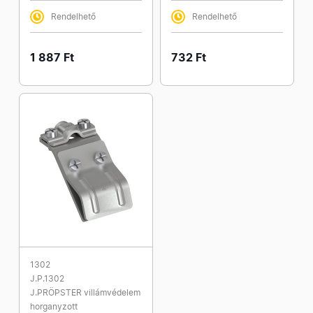
Rendelhető
Rendelhető
1 887 Ft
732 Ft
1302
J.P.1302
J.PRÖPSTER villámvédelem
horganyzott