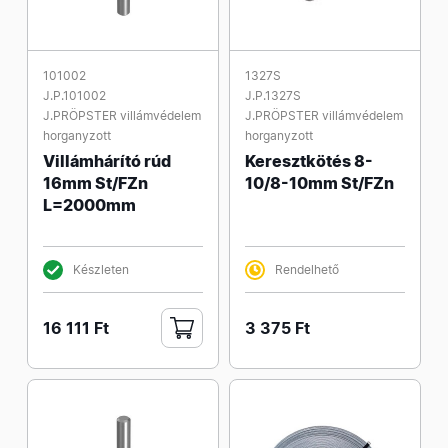
101002
1327S
J.P.101002
J.P.1327S
J.PRÖPSTER villámvédelem
J.PRÖPSTER villámvédelem
horganyzott
horganyzott
Villámhárító rúd
Keresztkötés 8-
16mm St/FZn
10/8-10mm St/FZn
L=2000mm
Készleten
Rendelhető
16 111 Ft
3 375 Ft