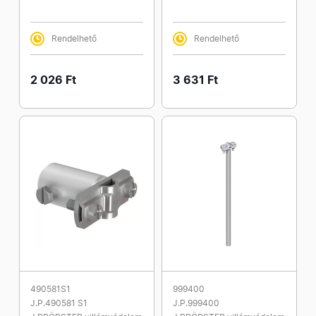
Rendelhető
Rendelhető
2 026 Ft
3 631 Ft
490581S1
999400
J.P.490581 S1
J.P.999400