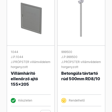
1044
999500
J.P.1044
J.P.999500
J.PRÖPSTER villámvédelem
J.PRÖPSTER villámvédelem
horganyzott
horganyzott
Villámhárító
Betongúla távtartó
ellenőrző ajtó
rúd 500mm RD8/10
155x205
Készleten
Rendelhető