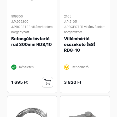
999300
2105
J.P.999300
J.P.2105
J.PRÖPSTER villámvédelem
J.PRÖPSTER villámvédelem
horganyzott
horganyzott
Betongúla távtartó
Villámhárító
rúd 300mm RD8/10
összekötő (ES)
RD8-10
Készleten
Rendelhető
1 695 Ft
3 820 Ft