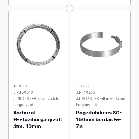
100010
110255
J.P.100010
J.P.110255
J.PRÖPSTER villámvédelem
J.PRÖPSTER villámvédelem
horganyzott
horganyzott
Körhuzal
Rögzítőbilincs 80-
FE+tüzihorganyzott
150mm bordás Fe-
átm.:10mm
Zn