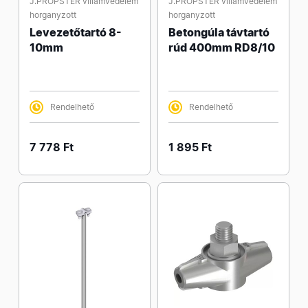
J.PRÖPSTER villámvédelem
J.PRÖPSTER villámvédelem
horganyzott
horganyzott
Levezetőtartó 8-
Betongúla távtartó
10mm
rúd 400mm RD8/10
Rendelhető
Rendelhető
7 778 Ft
1 895 Ft