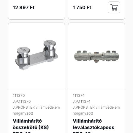
12 897 Ft
1 750 Ft
111370
111374
J.P.111370
J.P.111374
J.PRÖPSTER villámvédelem
J.PRÖPSTER villámvédelem
horganyzott
horganyzott
Villámhárító
Villámhárító
összekötő (KS)
leválasztókapocs