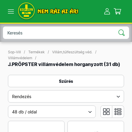
NEM RÁZ AZ ÁR!
Sop-Vill
Termékek
Villám,túlfeszültség véd.
Villámvédelem
J.PRÖPSTER villámvédelem horganyzott
(31 db)
Szűrés
Rendezés
48 db / oldal