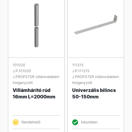
101020
111215
J.P.101020
J.P.111215
J.PRÖPSTER villámvédelem
J.PRÖPSTER villámvédelem
horganyzott
horganyzott
Villámhárító rúd
Univerzális bilincs
16mm L=2000mm
50-150mm
Rendelhető
Készleten