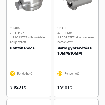
111405
111430
J.P.111405
J.P.111430
J.PRÖPSTER villámvédelem
J.PRÖPSTER villámvédelem
horganyzott
horganyzott
Bontókapocs
Vario gyorskötés 8-
10MM/16MM
Rendelhető
Rendelhető
3 820 Ft
1 910 Ft