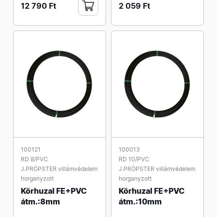
12 790 Ft
2 059 Ft
100121
100013
RD 8/PVC
RD 10/PVC
J.PRÖPSTER villámvédelem
J.PRÖPSTER villámvédelem
horganyzott
horganyzott
Körhuzal FE+PVC
Körhuzal FE+PVC
átm.:8mm
átm.:10mm