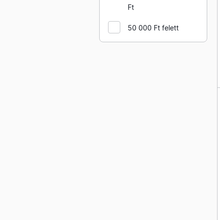
lámpatestek
Ft
mozgásérzékelővel
50 000 Ft felett
KANLUX kültéri álló
lámpatestek
KANLUX kültéri dekorációs
lámpatestek
KANLUX kültéri fal és
padozati lámpatestek
KANLUX kültéri
homlokzatvilágító
lámpatestek
KANLUX kültéri mennyezeti
és fali lámpatestek
mozgásérzékelővel
KANLUX kültéri mennyezeti
és fali lámpatestek
KANLUX műanyag szigetelő