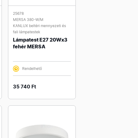
25678
MERSA 380-W/M
KANLUX beltéri mennyezeti és
fali lámpatestek
Lámpatest E27 20Wx3
fehér MERSA
Rendelhető
35 740 Ft