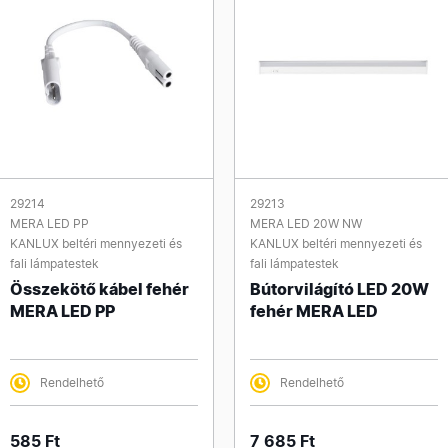
29214
29213
MERA LED PP
MERA LED 20W NW
KANLUX beltéri mennyezeti és
KANLUX beltéri mennyezeti és
fali lámpatestek
fali lámpatestek
Összekötő kábel fehér
Bútorvilágító LED 20W
MERA LED PP
fehér MERA LED
Rendelhető
Rendelhető
585 Ft
7 685 Ft