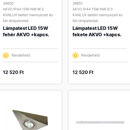
36650
36651
AKVO IP44 15W-NW-W S
AKVO IP44 15W-NW-B S
KANLUX beltéri mennyezeti és
KANLUX beltéri mennyezeti és
fali lámpatestek
fali lámpatestek
Lámpatest LED 15W
Lámpatest LED 15W
fehér AKVO +kapcs.
fekete AKVO +kapcs.
Rendelhető
Rendelhető
12 520 Ft
12 520 Ft