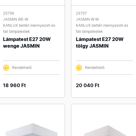
23756
23757
JASMIN WE-W
JASMIN W-W
KANLUX beltéri mennyezeti és
KANLUX beltéri mennyezeti és
fali lámpatestek
fali lámpatestek
Lámpatest E27 20W
Lámpatest E27 20W
wenge JASMIN
tölgy JASMIN
Rendelhető
Rendelhető
18 960 Ft
20 040 Ft