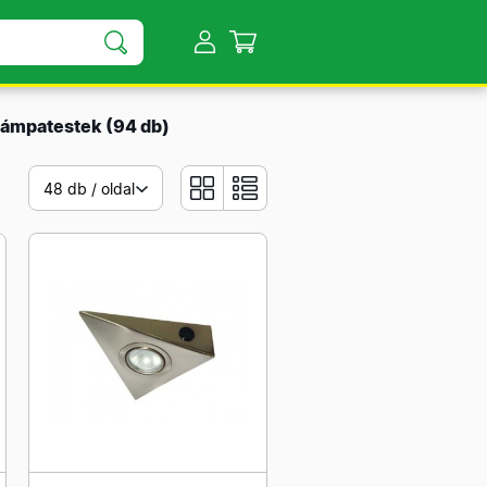
 lámpatestek
(94 db)
48 db / oldal