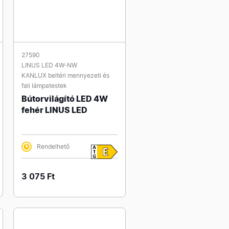
27590
LINUS LED 4W-NW
KANLUX beltéri mennyezeti és
fali lámpatestek
Bútorvilágító LED 4W
fehér LINUS LED
Rendelhető
3 075 Ft