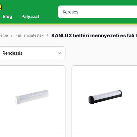
!
Blog
Pályázat
KANLUX beltéri mennyezeti és fali
térbe
Fali lámpatestek
Rendezés