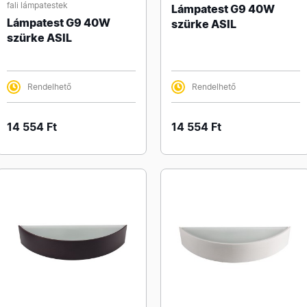
fali lámpatestek
Lámpatest G9 40W
Lámpatest G9 40W
szürke ASIL
szürke ASIL
Rendelhető
Rendelhető
14 554 Ft
14 554 Ft