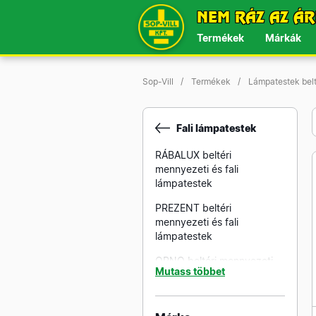
NEM RÁZ AZ ÁR
Termékek
Márkák
Sop-Vill
Termékek
Lámpatestek bel
Fali lámpatestek
RÁBALUX beltéri
mennyezeti és fali
lámpatestek
PREZENT beltéri
mennyezeti és fali
lámpatestek
ORNO beltéri mennyezeti
Mutass többet
és fali lámpatetek
KANLUX beltéri mennyezeti
és fali lámpatestek