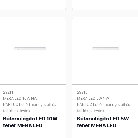
29211
29210
MERA LED 10W NW
MERA LED 5W NW
KANLUX beltéri mennyezeti és
KANLUX beltéri mennyezeti és
fali lámpatestek
fali lámpatestek
Bútorvilágító LED 10W
Bútorvilágító LED 5W
fehér MERA LED
fehér MERA LED