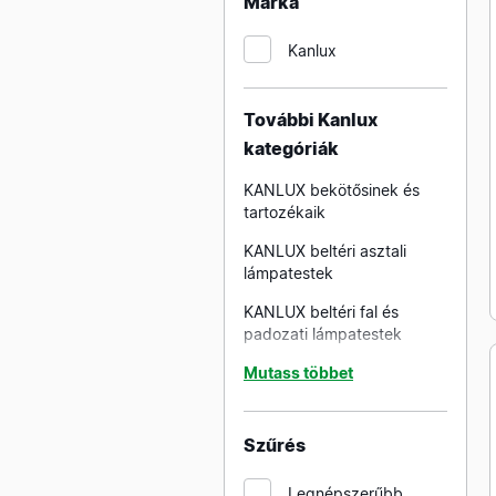
Márka
EMITHOR beltéri
Kanlux
mennyezeti és fali
lámpatestek
EGLO beltéri mennyezeti és
További Kanlux
fali lámpatestek
kategóriák
LUXERA beltéri mennyezeti
KANLUX bekötősinek és
és fali lámpatestek
tartozékaik
KANLUX beltéri mennyezeti
KANLUX beltéri asztali
és fali lámpatestek
lámpatestek
mozgásérzékelővel
KANLUX beltéri fal és
EGLO beltéri mennyezeti és
padozati lámpatestek
fali lámpatestek
mozgásérzékelővel
KANLUX beltéri falikarok
Mutass többet
KANLUX beltéri LED
panelek falon kívüli
Szűrés
kivitelben
Legnépszerűbb
KANLUX beltéri LED