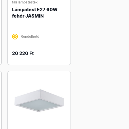
fali lámpatestek
Lámpatest E27 60W
fehér JASMIN
Rendelhető
20 220 Ft