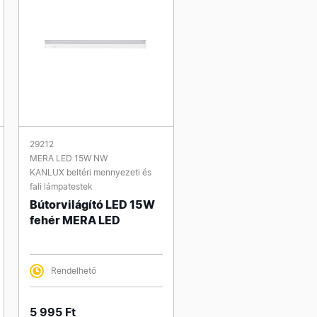
29212
MERA LED 15W NW
KANLUX beltéri mennyezeti és
fali lámpatestek
Bútorvilágító LED 15W
fehér MERA LED
Rendelhető
5 995 Ft