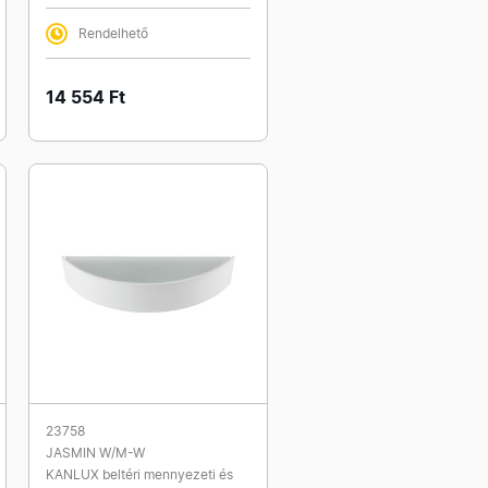
Rendelhető
14 554 Ft
23758
JASMIN W/M-W
KANLUX beltéri mennyezeti és