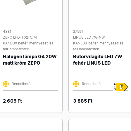
4381
27591
ZEPO LFD-T02-C/M
LINUS LED 7W-NW
KANLUX beltéri mennyezeti és
KANLUX beltéri mennyezeti és
fali lámpatestek
fali lámpatestek
Halogén lámpa G4 20W
Bútorvilágító LED 7W
matt króm ZEPO
fehér LINUS LED
Rendelhető
Rendelhető
2 605 Ft
3 885 Ft