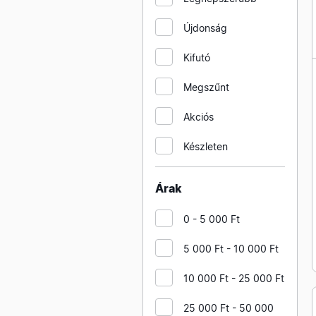
panelek süllyeszett
kivitelben
Újdonság
KANLUX beltéri süllyesztett
Kifutó
lámpatestek
Megszűnt
KANLUX beltéri spot
lámpatestek
Akciós
KANLUX beltéri világítási
rendszerek, lámpatestek
Készleten
KANLUX csarnokvilágító
lámpatestek
Árak
KANLUX elektronikus
0 - 5 000 Ft
működtetők fénycsövekhez
KANLUX falon kívüli
5 000 Ft - 10 000 Ft
elosztószekrények
10 000 Ft - 25 000 Ft
KANLUX ipari lámpatestek
25 000 Ft - 50 000
KANLUX kültéri álló