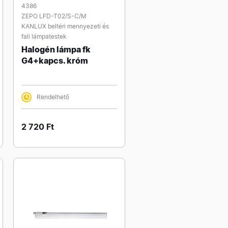
4386
ZEPO LFD-T02/S-C/M
KANLUX beltéri mennyezeti és
fali lámpatestek
Halogén lámpa fk
G4+kapcs. króm
Rendelhető
2 720 Ft