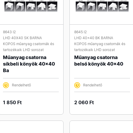
8643 I2
8645 I2
LHD 40X40 SK BARNA
LHD 40x40 BK BARNA
KOPOS műanyag csatornák és
KOPOS műanyag csatornák és
tartozékaik LHD sorozat
tartozékaik LHD sorozat
Műanyag csatorna
Műanyag csatorna
síkbeli könyök 40x40
belső könyök 40x40
Ba
Rendelhető
Rendelhető
1 850 Ft
2 060 Ft