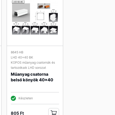
8645 HB
LHD 40x40 BK
KOPOS műanyag csatornák és
tartozékaik LHD sorozat
Műanyag csatorna
belső könyök 40x40
Készleten
805 Ft