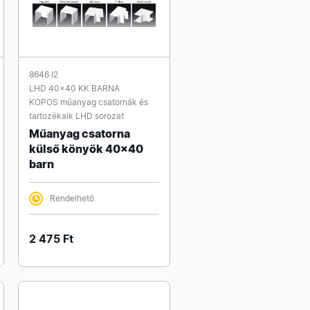
8646 I2
LHD 40x40 KK BARNA
KOPOS műanyag csatornák és
tartozékaik LHD sorozat
Műanyag csatorna
külső könyök 40x40
barn
Rendelhető
2 475 Ft