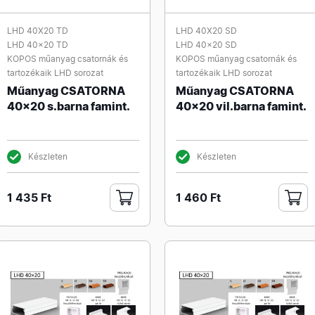
LHD 40X20 TD
LHD 40X20 SD
LHD 40x20 TD
LHD 40x20 SD
KOPOS műanyag csatornák és
KOPOS műanyag csatornák és
tartozékaik LHD sorozat
tartozékaik LHD sorozat
Műanyag CSATORNA
Műanyag CSATORNA
40x20 s.barna famint.
40x20 vil.barna famint.
Készleten
Készleten
1 435 Ft
1 460 Ft