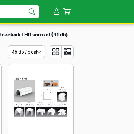
tozékaik LHD sorozat
(91 db)
48 db / oldal