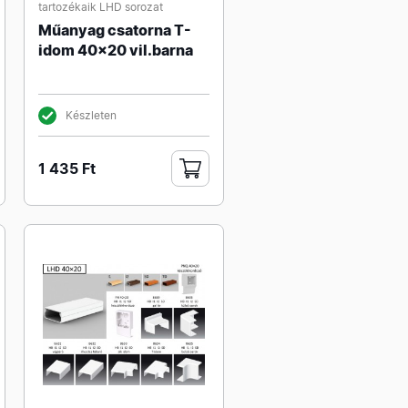
tartozékaik LHD sorozat
Műanyag csatorna T-
idom 40x20 vil.barna
Készleten
1 435 Ft