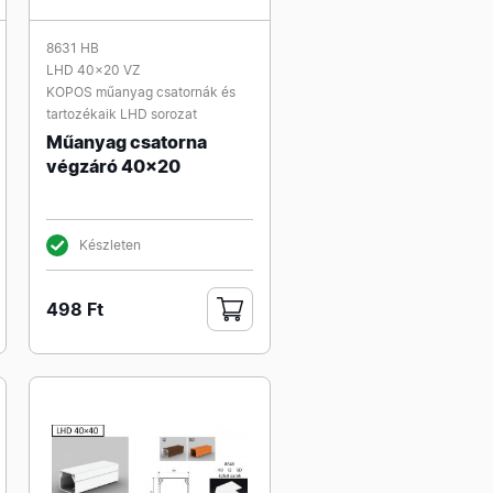
8631 HB
LHD 40x20 VZ
KOPOS műanyag csatornák és
tartozékaik LHD sorozat
Műanyag csatorna
végzáró 40x20
Készleten
498 Ft