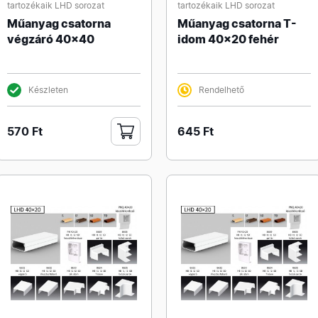
tartozékaik LHD sorozat
tartozékaik LHD sorozat
Műanyag csatorna
Műanyag csatorna T-
végzáró 40x40
idom 40x20 fehér
Készleten
Rendelhető
570 Ft
645 Ft