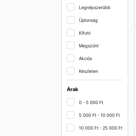
KOPOS műanyag csatornák
csatornák és tartozékaik
Legnépszerűbb
kiegészítői
DLP S sorozat
KOPOS süllyesztett
Újdonság
dobozok gipszkartonba
Kifutó
Megszűnt
Akciós
Készleten
Árak
0 - 5 000 Ft
5 000 Ft - 10 000 Ft
10 000 Ft - 25 000 Ft