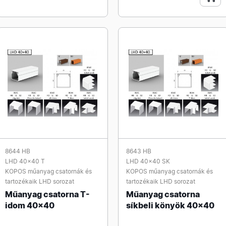
8644 HB
8643 HB
LHD 40x40 T
LHD 40x40 SK
KOPOS műanyag csatornák és
KOPOS műanyag csatornák és
tartozékaik LHD sorozat
tartozékaik LHD sorozat
Műanyag csatorna T-
Műanyag csatorna
idom 40x40
síkbeli könyök 40x40