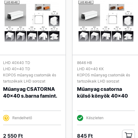
LHD 40X40 TD
8646 HB
LHD 40x40 TD
LHD 40x40 KK
KOPOS műanyag csatornák és
KOPOS műanyag csatornák és
tartozékaik LHD sorozat
tartozékaik LHD sorozat
Műanyag CSATORNA
Műanyag csatorna
40x40 s.barna famint.
külső könyök 40x40
Rendelhető
Készleten
2 550 Ft
845 Ft