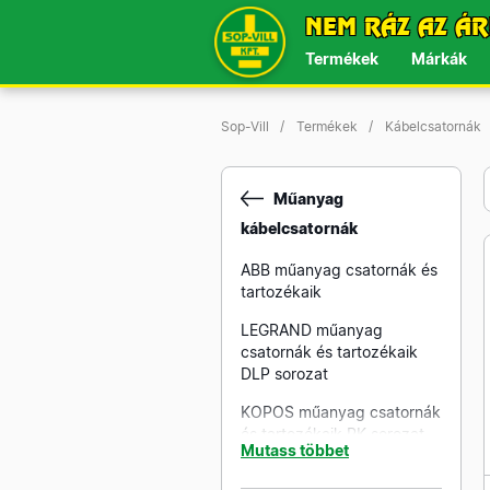
NEM RÁZ AZ ÁR
Termékek
Márkák
Sop-Vill
Termékek
Kábelcsatornák
Műanyag
kábelcsatornák
ABB műanyag csatornák és
tartozékaik
LEGRAND műanyag
csatornák és tartozékaik
DLP sorozat
KOPOS műanyag csatornák
és tartozékaik PK sorozat
Mutass többet
KOPOS műanyag csatornák