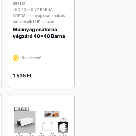
8641 I2
LHD 40x40 VZ BARNA
KOPOS műanyag csatornák és
tartozékaik LHD sorozat
Műanyag csatorna
végzáró 40x40 Barna
Rendelhető
1 535 Ft