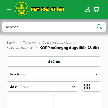
NEM RÁZ AZ ÁR!
Sop-Vill
Termékek
Csatlakozó eszközök
KOPP műanyag dugvillák
(3 db)
Háztartási dugvillák
Szűrés
Rendezés
48 db / oldal