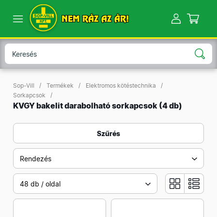
NEM RÁZ AZ ÁR!
Sop-Vill
Termékek
Elektromos kötéstechnika
Sorkapcsok
KVGY bakelit darabolható sorkapcsok
(4 db)
Szűrés
Rendezés
48 db / oldal