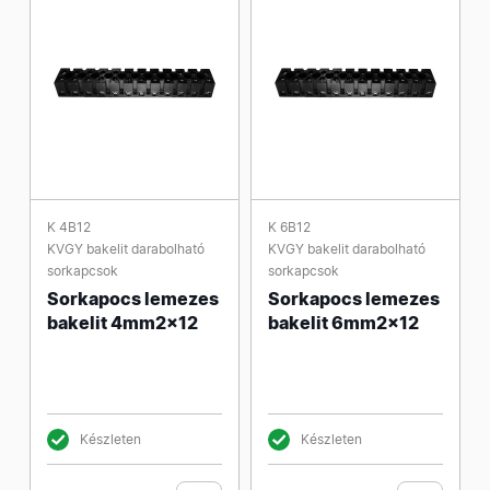
K 4B12
K 6B12
KVGY bakelit darabolható
KVGY bakelit darabolható
sorkapcsok
sorkapcsok
Sorkapocs lemezes
Sorkapocs lemezes
bakelit 4mm2x12
bakelit 6mm2x12
Készleten
Készleten