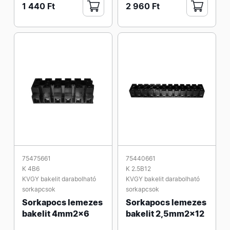
1 440 Ft
2 960 Ft
75475661
75440661
K 4B6
K 2.5B12
KVGY bakelit darabolható
KVGY bakelit darabolható
sorkapcsok
sorkapcsok
Sorkapocs lemezes
Sorkapocs lemezes
bakelit 4mm2x6
bakelit 2,5mm2x12