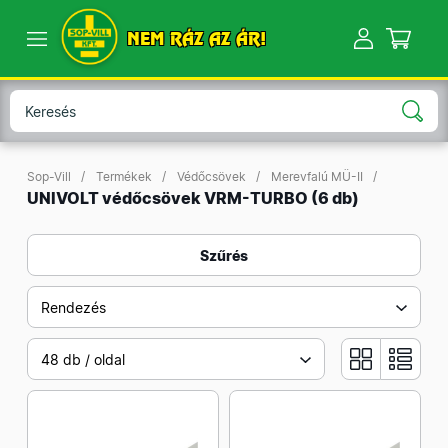
NEM RÁZ AZ ÁR!
Sop-Vill
Termékek
Védőcsövek
Merevfalú MÜ-II
UNIVOLT védőcsövek VRM-TURBO
(6 db)
Szűrés
Rendezés
48 db / oldal