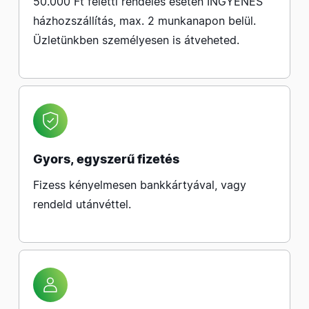
50.000 Ft feletti rendelés esetén INGYENES
házhozszállítás, max. 2 munkanapon belül.
Üzletünkben személyesen is átveheted.
Gyors, egyszerű fizetés
Fizess kényelmesen bankkártyával, vagy
rendeld utánvéttel.