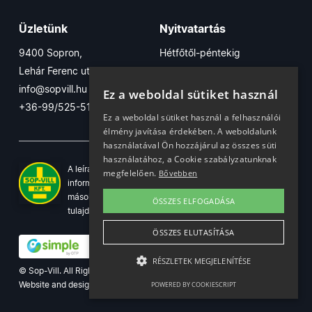
Üzletünk
Nyitvatartás
9400 Sopron,
Hétfőtől-péntekig
Lehár Ferenc utca 17/B
7:30-16:30
info@sopvill.hu
Szombaton
Ez a weboldal sütiket használ
+36-99/525-515
7:30-12:30
Ez a weboldal sütiket használ a felhasználói
élmény javítása érdekében. A weboldalunk
használatával Ön hozzájárul az összes süti
használatához, a Cookie szabályzatunknak
A leírások, fotók, logók, és minden egyéb azon szereplő
megfelelően.
Bővebben
információ cégünk szellemi tulajdonát képezik. Azok
másolása, üzleti célú felhasználása kizárólag a jog
ÖSSZES ELFOGADÁSA
tulajdonosának beleegyezésével történhet.
ÖSSZES ELUTASÍTÁSA
RÉSZLETEK MEGJELENÍTÉSE
© Sop-Vill. All Rights Reserved.
Website and design by
Voov
POWERED BY COOKIESCRIPT