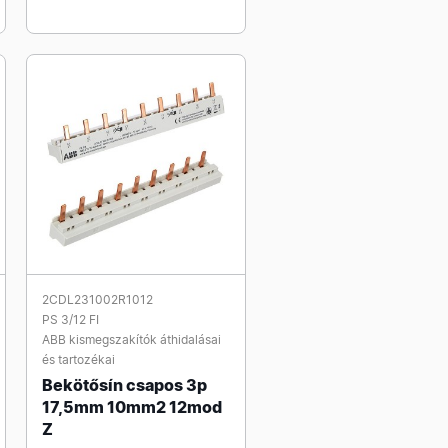
2CDL231002R1012
PS 3/12 FI
ABB kismegszakítók áthidalásai
és tartozékai
Bekötősín csapos 3p
17,5mm 10mm2 12mod
Z