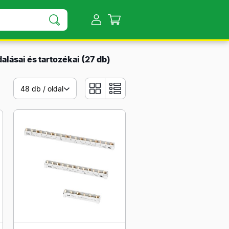
alásai és tartozékai
(27 db)
48 db / oldal