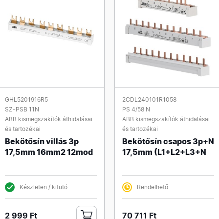
GHL5201916R5
2CDL240101R1058
SZ-PSB 11N
PS 4/58 N
ABB kismegszakítók áthidalásai
ABB kismegszakítók áthidalásai
és tartozékai
és tartozékai
Bekötősín villás 3p
Bekötősín csapos 3p+N
17,5mm 16mm2 12mod
17,5mm (L1+L2+L3+N
Készleten / kifutó
Rendelhető
2 999 Ft
70 711 Ft