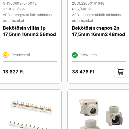
GHV0360875R0042
2CDL220001R1648
SZ-KS18/56N
PS 2/48/16H
ABB kismegszakítók áthidalásai
ABB kismegszakítók áthidalásai
és tartozékai
és tartozékai
Bekötősín villás 1p
Bekötősín csapos 2p
17,5mm 16mm2 56mod
17,5mm 16mm2 48mod
Rendelhető
Készleten
13 627 Ft
38 476 Ft