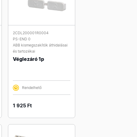
2CDL200001R0004
PS-END 0
ABB kismegszakítók áthidalásai
és tartozékai
Véglezáró 1p
Rendelhető
1 925 Ft