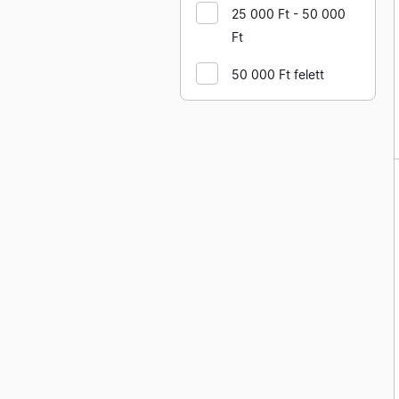
ABB késes biztosító aljzatok
25 000 Ft - 50 000
és tartozékaik
Ft
ABB kapcsolók
nyomógombok C sorozat és
50 000 Ft felett
tartozékai
ABB kapcsolók
nyomógombok M sorozat
és tartozékai
ABB kismegszakítók S200
sorozat
ABB kismegszakítók S280
sorozat
ABB kismegszakítók S500
sorozat
ABB kismegszakítók S800
sorozat
ABB kismegszakítók SH200