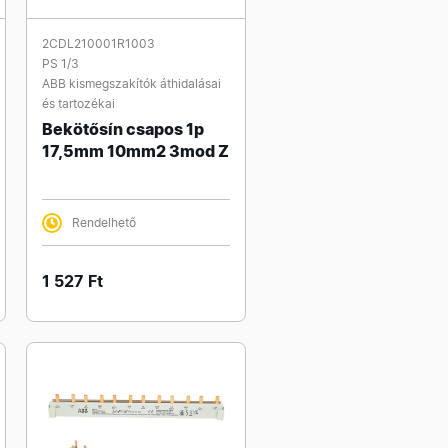
2CDL210001R1003
PS 1/3
ABB kismegszakítók áthidalásai
és tartozékai
Bekötősín csapos 1p
17,5mm 10mm2 3mod Z
Rendelhető
1 527 Ft