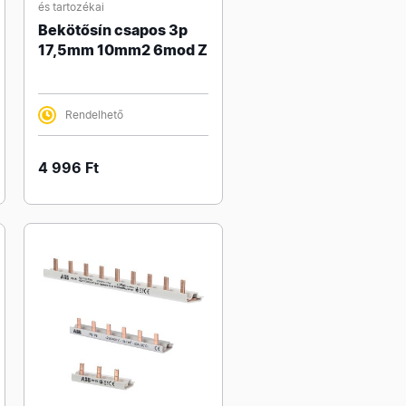
és tartozékai
Bekötősín csapos 3p
17,5mm 10mm2 6mod Z
Rendelhető
4 996 Ft