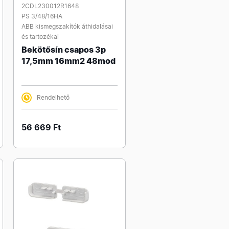
2CDL230012R1648
PS 3/48/16HA
ABB kismegszakítók áthidalásai
és tartozékai
Bekötősín csapos 3p
17,5mm 16mm2 48mod
Rendelhető
56 669 Ft