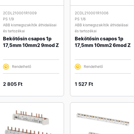
2CDL210001R1009
2CDL210001R1006
PS 1/9
PS 1/6
ABB kismegszakítók áthidalásai
ABB kismegszakítók áthidalásai
és tartozékai
és tartozékai
Bekötősín csapos 1p
Bekötősín csapos 1p
17,5mm 10mm2 9mod Z
17,5mm 10mm2 6mod Z
Rendelhető
Rendelhető
2 805 Ft
1 527 Ft