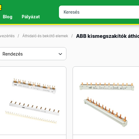
!
Blog
Pályázat
ABB kismegszakítók áthid
 vezérlés
Áthidaló és bekötő elemek
Rendezés