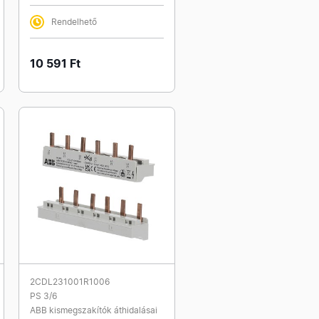
Rendelhető
10 591 Ft
2CDL231001R1006
PS 3/6
ABB kismegszakítók áthidalásai