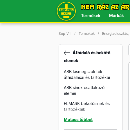
NEM RÁZ AZ ÁR
Termékek
Márkák
Sop-Vill
Termékek
Energiaelosztás,
Áthidaló és bekötő
elemek
ABB kismegszakítók
áthidalásai és tartozékai
ABB sínek csatlakozó
elemei
ELMARK bekötősinek és
tartozékaik
KANLUX bekötősinek és
Mutass többet
tartozékaik