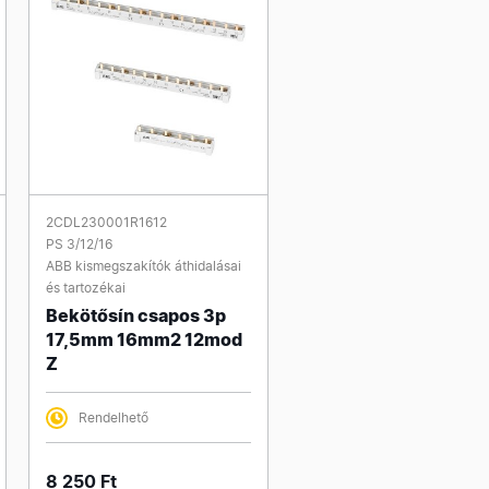
2CDL230001R1612
PS 3/12/16
ABB kismegszakítók áthidalásai
és tartozékai
Bekötősín csapos 3p
17,5mm 16mm2 12mod
Z
Rendelhető
8 250 Ft