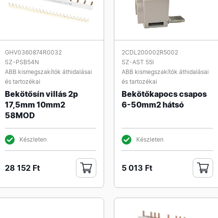
GHV0360874R0032
2CDL200002R5002
SZ-PSB54N
SZ-AST 55I
ABB kismegszakítók áthidalásai
ABB kismegszakítók áthidalásai
és tartozékai
és tartozékai
Bekötősín villás 2p
Bekötőkapocs csapos
17,5mm 10mm2
6-50mm2 hátsó
58MOD
Készleten
Készleten
28 152 Ft
5 013 Ft