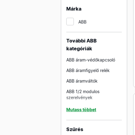
SMT bekötősinek és
Márka
tartozékaik
ABB
TRACON bekötősinek és
tartozékaik
További ABB
kategóriák
ABB áram-védőkapcsoló
ABB áramfigyelő relék
ABB áramváltók
ABB 1/2 modulos
szerelvények
ABB biztonsági relék
Mutass többet
ABB falon kívüli
elosztószekrények
Szűrés