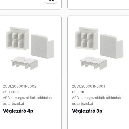
2CDL200001R0002
2CDL200001R0001
PS-END 1
PS-END
ABB kismegszakítók áthidalásai
ABB kismegszakítók áthidalásai
és tartozékai
és tartozékai
Véglezáró 4p
Véglezáró 3p