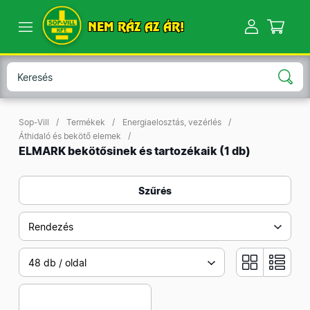
NEM RÁZ AZ ÁR!
Sop-Vill
Termékek
Energiaelosztás, vezérlés
Áthidaló és bekötő elemek
ELMARK bekötősinek és tartozékaik
(1 db)
Szűrés
Rendezés
48 db / oldal