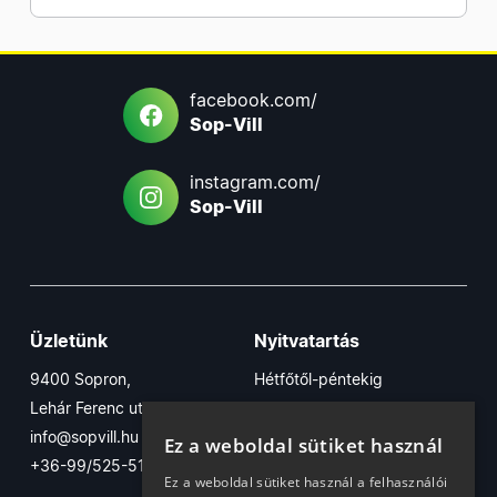
facebook.com/
Sop-Vill
instagram.com/
Sop-Vill
Üzletünk
Nyitvatartás
9400 Sopron,
Hétfőtől-péntekig
Lehár Ferenc utca 17/B
7:30-16:30
info@sopvill.hu
Szombaton
Ez a weboldal sütiket használ
+36-99/525-515
7:30-12:30
Ez a weboldal sütiket használ a felhasználói