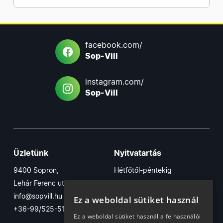
facebook.com/
Sop-Vill
instagram.com/
Sop-Vill
Üzletünk
Nyitvatartás
9400 Sopron,
Hétfőtől-péntekig
Lehár Ferenc utca 17/B
7:30-16:30
info@sopvill.hu
Szombaton
Ez a weboldal sütiket használ
+36-99/525-515
7:30-12:30
Ez a weboldal sütiket használ a felhasználói