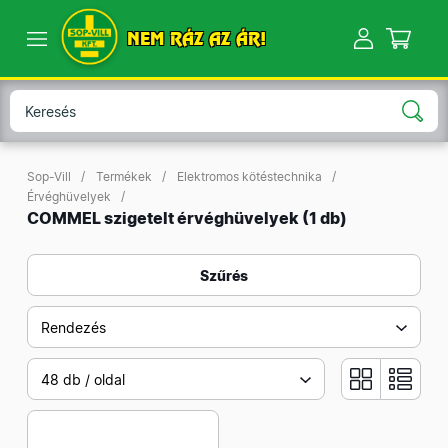
NEM RÁZ AZ ÁR!
Sop-Vill
Termékek
Elektromos kötéstechnika
Érvéghüvelyek
COMMEL szigetelt érvéghüvelyek
(1 db)
Szűrés
Rendezés
48 db / oldal