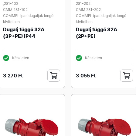
,281-102
281-202
CMM 281-102
CMM 281-202
COMMEL ipari dugaljak lengő
COMMEL ipari dugaljak lengő
kivitelben
kivitelben
Dugalj függő 32A
Dugalj függő 32A
(3P+PE) IP44
(2P+PE)
Készleten
Készleten
3 270 Ft
3 055 Ft