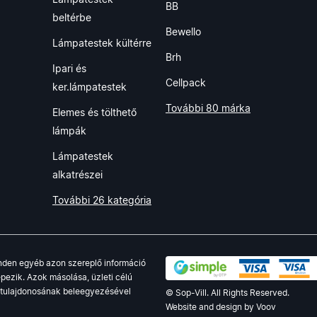
BB
beltérbe
Bewello
Lámpatestek kültérre
Brh
Ipari és
Cellpack
ker.lámpatestek
További 80 márka
Elemes és tölthető
lámpák
Lámpatestek
alkatrészei
További 26 kategória
minden egyéb azon szereplő információ
pezik. Azok másolása, üzleti célú
g tulajdonosának beleegyezésével
© Sop-Vill. All Rights Reserved.
Website and design by
Voov