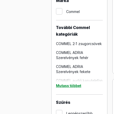
Márka
beépíthető kivitelben
Commel
ABB ipari dugaljak
beépíthető kivitelben
További Commel
kategóriák
COMMEL 2:1 zsugorcsövek
COMMEL ADRIA
Szerelvények fehér
COMMEL ADRIA
Szerelvények fekete
COMMEL audió kaputelefon
készletek
Mutass többet
COMMEL falon kívüli
elosztószekrények
Szűrés
COMMEL foglalat E27
Legnépszerűbb
bakelit M10×1