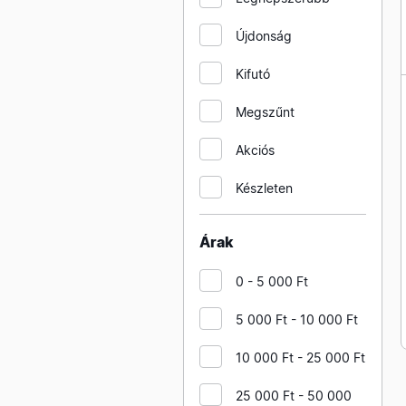
COMMEL foglalat E27
Újdonság
bakelit szerelt
Kifutó
COMMEL fogyasztásmérők
COMMEL ipari csatlakozók
Megszűnt
kiegészítői
Akciós
COMMEL kismegszakítók
Készleten
COMMEL szigetelt
kábelsaruk
Árak
COMMEL szigetelt
toldóhüvelyek
0 - 5 000 Ft
COMMEL T elosztók
5 000 Ft - 10 000 Ft
COMMEL dobos
hosszabbítók
10 000 Ft - 25 000 Ft
COMMEL ipari dugvillák
lengő kivitelben
25 000 Ft - 50 000