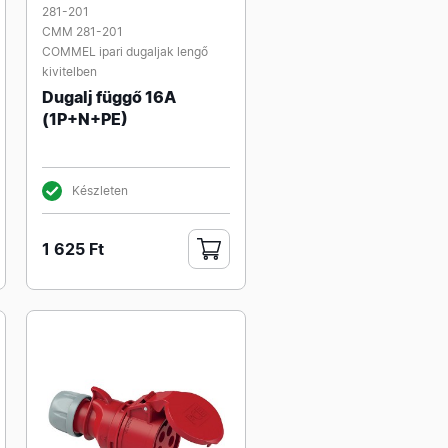
281-201
CMM 281-201
COMMEL ipari dugaljak lengő
kivitelben
Dugalj függő 16A
(1P+N+PE)
Készleten
1 625 Ft