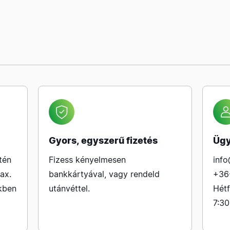
Gyors, egyszerű fizetés
Ügy
tén
Fizess kényelmesen
info
ax.
bankkártyával, vagy rendeld
+36
kben
utánvéttel.
Hétf
7:30