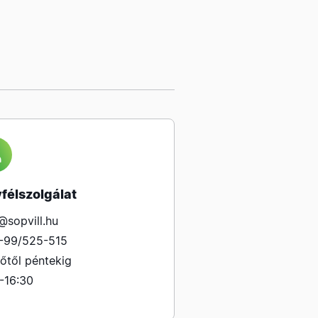
félszolgálat
@sopvill.hu
-99/525-515
őtől péntekig
-16:30