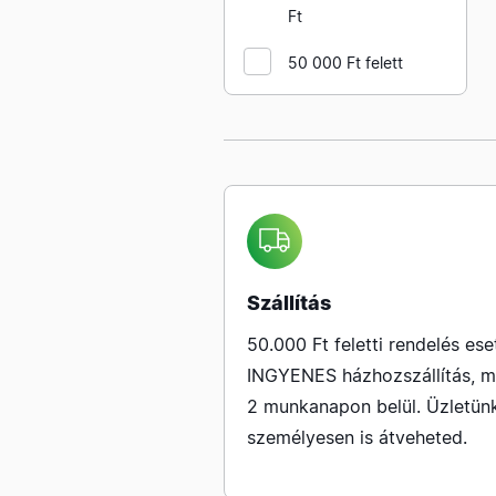
Ft
COMMEL szerelt
hosszabbítók PVC
50 000 Ft felett
köpennyel
COMMEL kapcsolóórák
dugaszolható analóg
kivitelben
COMMEL kapcsolóórák
dugaszolható digitális
kivitelben
COMMEL ipari dugvillák
rögzíthető kivitelben
Szállítás
COMMEL szerelőlámpák
50.000 Ft feletti rendelés ese
tölthető kivitelben
INGYENES házhozszállítás, m
COMMEL szerelt elosztók
2 munkanapon belül. Üzletün
COMMEL szigetelt
személyesen is átveheted.
érvéghüvelyek
COMMEL szerelt