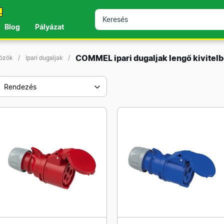
!
Blog
Pályázat
COMMEL ipari dugaljak lengő kivitel
közök
Ipari dugaljak
Rendezés