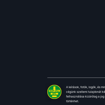
A leírások, fotók, logók, és 
cégünk szellemi tulajdonát ké
felhasználása kizárólag a jo
történhet.