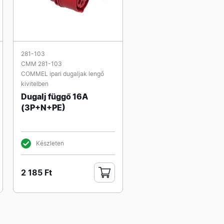
281-103
CMM 281-103
COMMEL ipari dugaljak lengő
kivitelben
Dugalj függő 16A
(3P+N+PE)
Készleten
2 185 Ft