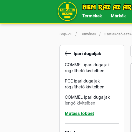
NEM RÁZ AZ ÁR
Termékek
Márkák
Sop-Vill
Termékek
Csatlakozó esz
Ipari dugaljak
COMMEL ipari dugaljak
rögzíthető kivitelben
PCE ipari dugaljak
rögzíthető kivitelben
COMMEL ipari dugaljak
lengő kivitelben
PCE ipari dugaljak lengő
Mutass többet
kivitelben
PCE ipari dugaljak