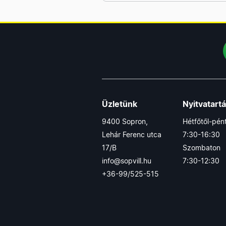
hosszabbítók gumi
köpennyel
COMMEL gumi lengő
dugaljak
COMMEL gumi dugvillák
Üzletünk
Nyitvatart
9400 Sopron,
Hétfőtől-pén
Lehár Ferenc utca
7:30-16:30
17/B
Szombaton
info@sopvill.hu
7:30-12:30
+36-99/525-515