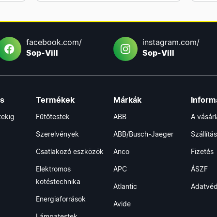
facebook.com/
instagram.com/
Sop-Vill
Sop-Vill
ás
Termékek
Márkák
Inform
tekig
Fűtőtestek
ABB
A vásár
Szerelvények
ABB/Busch-Jaeger
Szállítás
Csatlakozó eszközök
Anco
Fizetés
Elektromos
APC
ÁSZF
kötéstechnika
Atlantic
Adatvé
Energiaforrások
Avide
Lámpatestek