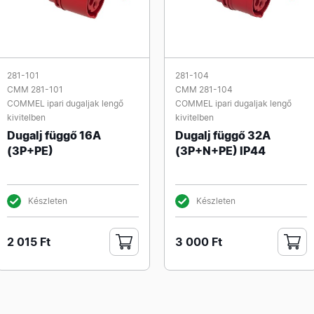
281-101
281-104
CMM 281-101
CMM 281-104
COMMEL ipari dugaljak lengő
COMMEL ipari dugaljak lengő
kivitelben
kivitelben
Dugalj függő 16A
Dugalj függő 32A
(3P+PE)
(3P+N+PE) IP44
Készleten
Készleten
2 015 Ft
3 000 Ft