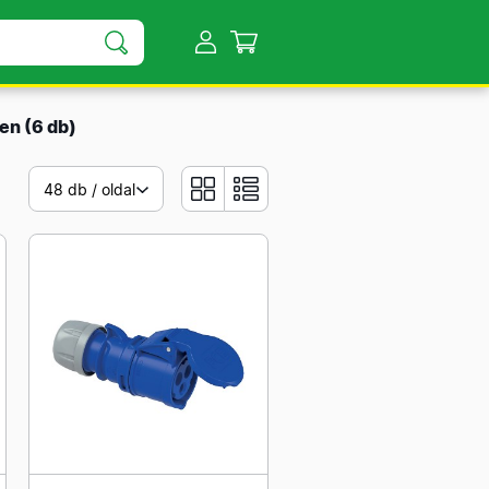
ben
(6 db)
48 db / oldal