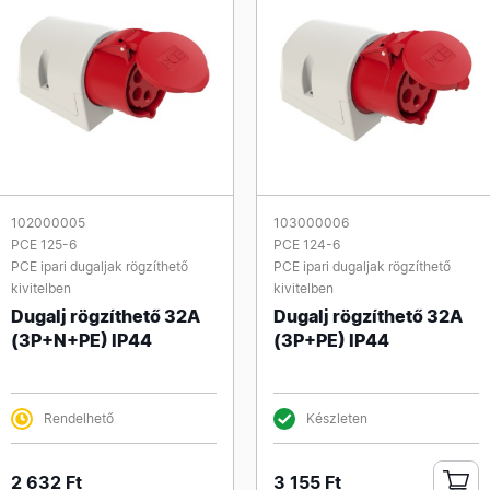
102000005
103000006
PCE 125-6
PCE 124-6
PCE ipari dugaljak rögzíthető
PCE ipari dugaljak rögzíthető
kivitelben
kivitelben
Dugalj rögzíthető 32A
Dugalj rögzíthető 32A
(3P+N+PE) IP44
(3P+PE) IP44
Rendelhető
Készleten
2 632 Ft
3 155 Ft