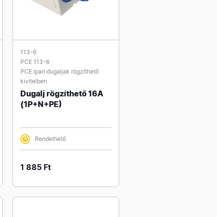
113-6
PCE 113-6
PCE ipari dugaljak rögzíthető
kivitelben
Dugalj rögzíthető 16A
(1P+N+PE)
Rendelhető
1 885 Ft