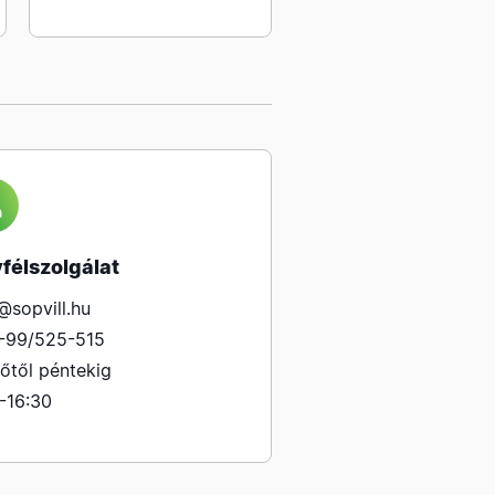
félszolgálat
@sopvill.hu
-99/525-515
őtől péntekig
-16:30