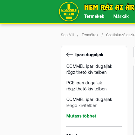
NEM RÁZ AZ ÁR
Termékek
Márkák
Sop-Vill
Termékek
Csatlakozó esz
Ipari dugaljak
COMMEL ipari dugaljak
rögzíthető kivitelben
PCE ipari dugaljak
rögzíthető kivitelben
COMMEL ipari dugaljak
lengő kivitelben
PCE ipari dugaljak lengő
Mutass többet
kivitelben
PCE ipari dugaljak