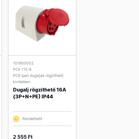
101600002
PCE 115-6
PCE ipari dugaljak rögzíthető
kivitelben
Dugalj rögzíthető 16A
(3P+N+PE) IP44
Rendelhető
2 555 Ft