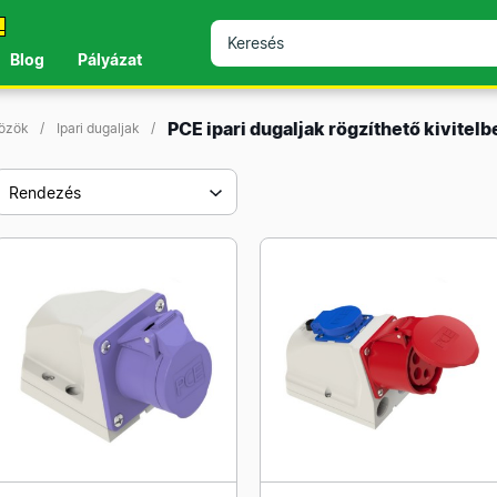
!
Blog
Pályázat
PCE ipari dugaljak rögzíthető kivitel
közök
Ipari dugaljak
Rendezés