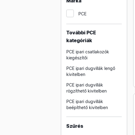
Márka
beépíthető kivitelben
PCE
ABB ipari dugaljak
beépíthető kivitelben
További PCE
kategóriák
PCE ipari csatlakozók
kiegészítői
PCE ipari dugvillák lengő
kivitelben
PCE ipari dugvillák
rögzíthető kivitelben
PCE ipari dugvillák
beépíthető kivitelben
Szűrés