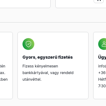
Gyors, egyszerű fizetés
Ügy
tén
Fizess kényelmesen
info
ax.
bankkártyával, vagy rendeld
+36
kben
utánvéttel.
Hétf
7:30