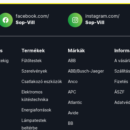
facebook.com/
instagram.com/
Sop-Vill
Sop-Vill
ás
Termékek
Márkák
Inform
tekig
Fűtőtestek
ABB
A vásár
Szerelvények
ABB/Busch-Jaeger
Szállítás
Csatlakozó eszközök
Anco
Fizetés
Elektromos
APC
ÁSZF
kötéstechnika
Atlantic
Adatvé
Energiaforrások
Avide
Lámpatestek
BB
beltérbe