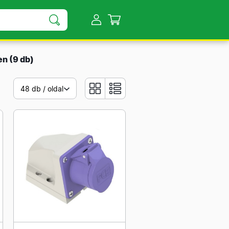
ben
(9 db)
48 db / oldal