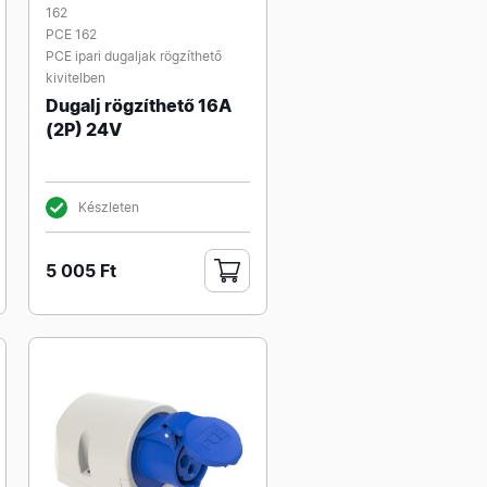
162
PCE 162
PCE ipari dugaljak rögzíthető
kivitelben
Dugalj rögzíthető 16A
(2P) 24V
Készleten
5 005 Ft