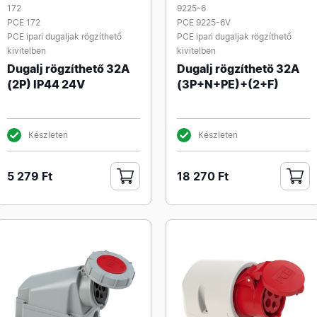
172
9225-6
PCE 172
PCE 9225-6V
PCE ipari dugaljak rögzíthető
PCE ipari dugaljak rögzíthető
kivitelben
kivitelben
Dugalj rögzíthető 32A
Dugalj rögzíthetö 32A
(2P) IP44 24V
(3P+N+PE)+(2+F)
Készleten
Készleten
5 279 Ft
18 270 Ft