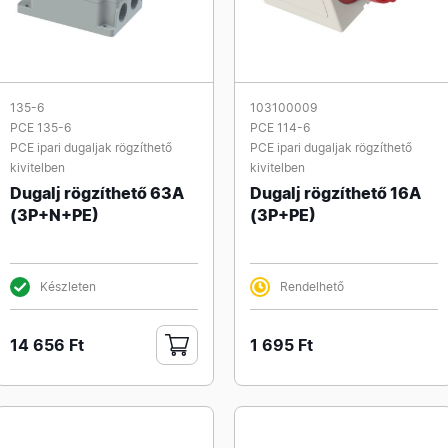
135-6
103100009
PCE 135-6
PCE 114-6
PCE ipari dugaljak rögzíthető
PCE ipari dugaljak rögzíthető
kivitelben
kivitelben
Dugalj rögzíthető 63A
Dugalj rögzíthető 16A
(3P+N+PE)
(3P+PE)
Készleten
Rendelhető
14 656 Ft
1 695 Ft