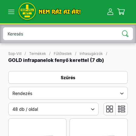
NEM RÁZ AZ ÁR!
Sop-Vill
Termékek
Fűtőtestek
Infrasugárzók
GOLD infrapanelok fenyő kerettel
(7 db)
Szűrés
Rendezés
48 db / oldal