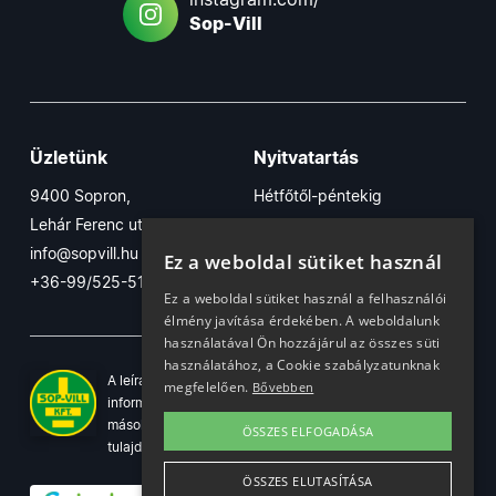
Sop-Vill
Üzletünk
Nyitvatartás
9400 Sopron,
Hétfőtől-péntekig
Lehár Ferenc utca 17/B
7:30-16:30
info@sopvill.hu
Szombaton
Ez a weboldal sütiket használ
+36-99/525-515
7:30-12:30
Ez a weboldal sütiket használ a felhasználói
élmény javítása érdekében. A weboldalunk
használatával Ön hozzájárul az összes süti
használatához, a Cookie szabályzatunknak
A leírások, fotók, logók, és minden egyéb azon szereplő
megfelelően.
Bővebben
információ cégünk szellemi tulajdonát képezik. Azok
másolása, üzleti célú felhasználása kizárólag a jog
ÖSSZES ELFOGADÁSA
tulajdonosának beleegyezésével történhet.
ÖSSZES ELUTASÍTÁSA