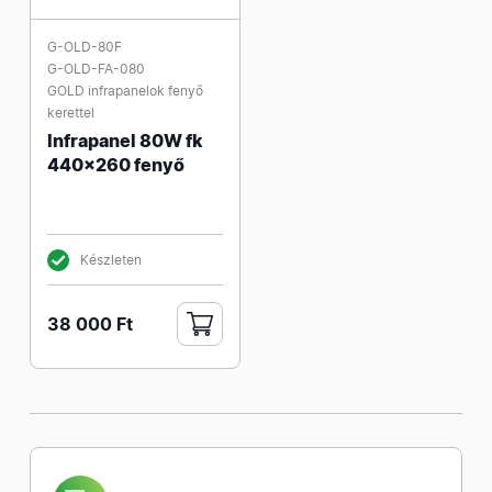
G-OLD-80F
G-OLD-FA-080
GOLD infrapanelok fenyő
kerettel
Infrapanel 80W fk
440x260 fenyő
Készleten
38 000 Ft