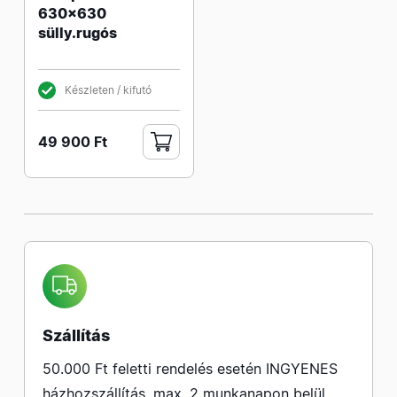
630x630
sülly.rugós
Készleten / kifutó
49 900 Ft
Szállítás
50.000 Ft feletti rendelés esetén INGYENES
házhozszállítás, max. 2 munkanapon belül.