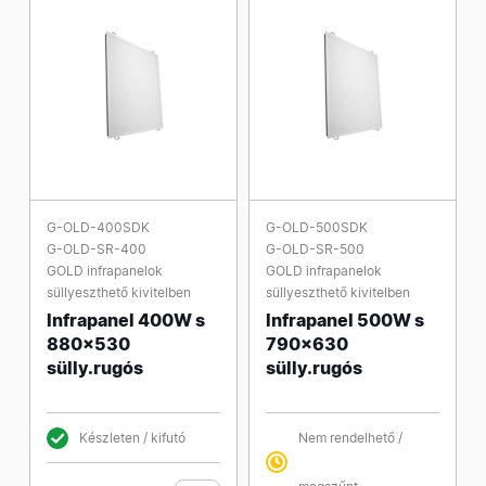
G-OLD-400SDK
G-OLD-500SDK
G-OLD-SR-400
G-OLD-SR-500
GOLD infrapanelok
GOLD infrapanelok
süllyeszthető kivitelben
süllyeszthető kivitelben
Infrapanel 400W s
Infrapanel 500W s
880x530
790x630
sülly.rugós
sülly.rugós
Készleten / kifutó
Nem rendelhető /