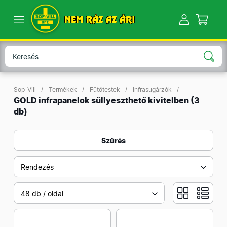
NEM RÁZ AZ ÁR!
Sop-Vill
Termékek
Fűtőtestek
Infrasugárzók
GOLD infrapanelok süllyeszthető kivitelben
(3
db)
Szűrés
Rendezés
48 db / oldal