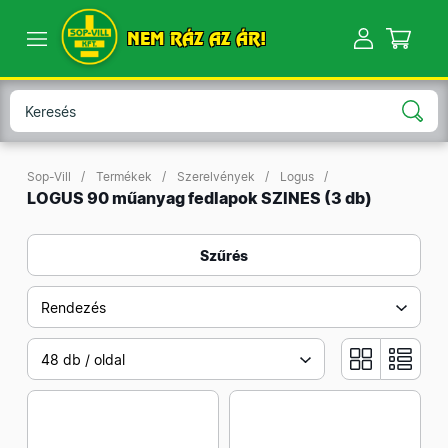
NEM RÁZ AZ ÁR!
Sop-Vill
Termékek
Szerelvények
Logus
LOGUS 90 műanyag fedlapok SZINES
(3 db)
Szűrés
Rendezés
48 db / oldal