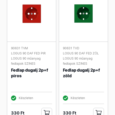
90631 TVM
90631 TVD
LOGUS 90 DAF FED PIR
LOGUS 90 DAF FED ZÖL
LOGUS 90 műanyag
LOGUS 90 műanyag
fedlapok SZINES
fedlapok SZINES
Fedlap dugalj 2p+f
Fedlap dugalj 2p+f
piros
zöld
Készleten
Készleten
330 Ft
330 Ft