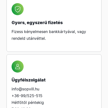
Gyors, egyszerű fizetés
Fizess kényelmesen bankkártyával, vagy
rendeld utánvéttel.
Ügyfélszolgálat
info@sopvill.hu
+36-99/525-515
Hétfőtől péntekig