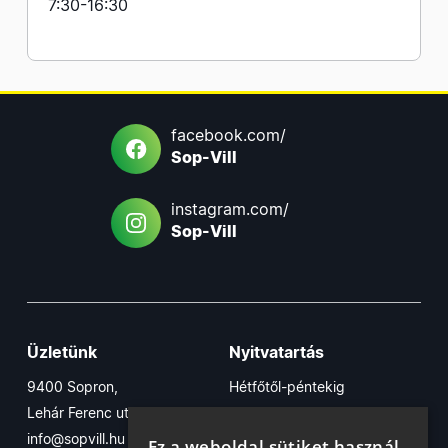
7:30-16:30
facebook.com/
Sop-Vill
instagram.com/
Sop-Vill
Üzletünk
Nyitvatartás
9400 Sopron,
Hétfőtől-péntekig
Lehár Ferenc utca 17/B
7:30-16:30
info@sopvill.hu
Szombaton
Ez a weboldal sütiket használ