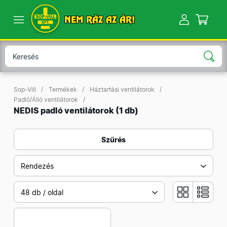
NEM RÁZ AZ ÁR!
Sop-Vill
Termékek
Háztartási ventilátorok
Padló/Álló ventilátorok
NEDIS padló ventilátorok
(1 db)
Szűrés
Rendezés
48 db / oldal