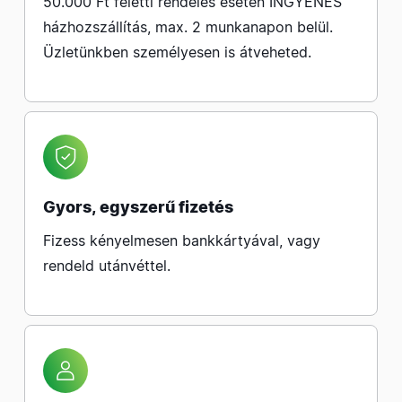
50.000 Ft feletti rendelés esetén INGYENES
házhozszállítás, max. 2 munkanapon belül.
Üzletünkben személyesen is átveheted.
Gyors, egyszerű fizetés
Fizess kényelmesen bankkártyával, vagy
rendeld utánvéttel.