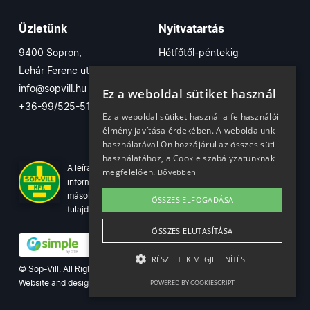
Üzletünk
Nyitvatartás
9400 Sopron,
Hétfőtől-péntekig
Lehár Ferenc utca 17/B
7:30-16:30
info@sopvill.hu
Szombaton
Ez a weboldal sütiket használ
+36-99/525-515
7:30-12:30
Ez a weboldal sütiket használ a felhasználói
élmény javítása érdekében. A weboldalunk
használatával Ön hozzájárul az összes süti
használatához, a Cookie szabályzatunknak
A leírások, fotók, logók, és minden egyéb azon szereplő
megfelelően.
Bővebben
információ cégünk szellemi tulajdonát képezik. Azok
másolása, üzleti célú felhasználása kizárólag a jog
ÖSSZES ELFOGADÁSA
tulajdonosának beleegyezésével történhet.
ÖSSZES ELUTASÍTÁSA
RÉSZLETEK MEGJELENÍTÉSE
© Sop-Vill. All Rights Reserved.
Website and design by
Voov
POWERED BY COOKIESCRIPT