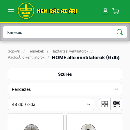
NEM RÁZ AZ ÁR!
Sop-Vill
Termékek
Háztartási ventilátorok
HOME álló ventilátorok
(6 db)
Padló/Álló ventilátorok
Szűrés
Rendezés
48 db / oldal