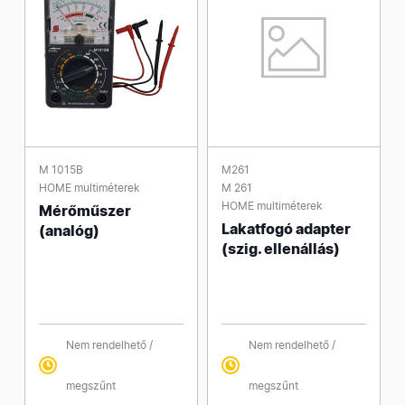
M 1015B
M261
HOME multiméterek
M 261
HOME multiméterek
Mérőműszer
Lakatfogó adapter
(analóg)
(szig. ellenállás)
Nem rendelhető /
Nem rendelhető /
megszűnt
megszűnt