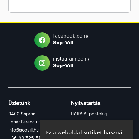
facebook.com/
Sop-Vill
instagram.com/
Sop-Vill
Üzletünk
Nyitvatartás
9400 Sopron,
Hétfőtől-péntekig
Lehár Ferenc utca 17/B
7:30-16:30
info@sopvill.hu
Szombaton
Ez a weboldal sütiket használ
+36-99/525-515
7:30-12:30