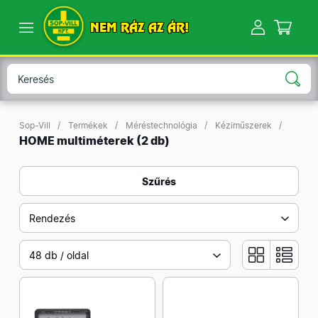
NEM RÁZ AZ ÁR!
Sop-Vill
Termékek
Méréstechnológia
Kéziműszerek
HOME multiméterek
(2 db)
Szűrés
Rendezés
48 db / oldal