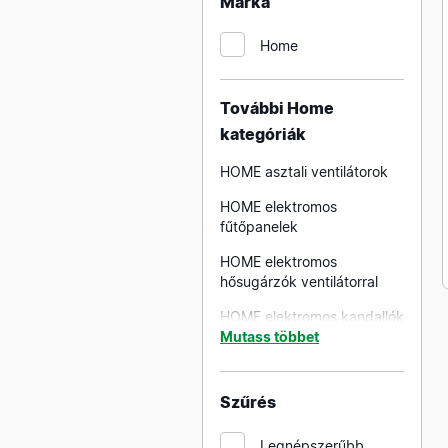
Márka
MAXWELL teszterek
ORNO teszterek
Home
PANCONTROL teszterek
További Home
kategóriák
HOME asztali ventilátorok
HOME elektromos
fűtőpanelek
HOME elektromos
hősugárzók ventilátorral
HOME elektromos kandallók
Mutass többet
HOME elemes
akkumulátoros ventilátorok
Szűrés
HOME karácsonyi
dekorációk beltérre
Legnépszerűbb