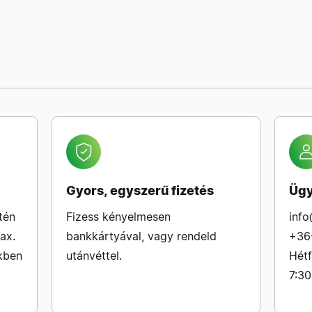
Gyors, egyszerű fizetés
Ügy
tén
Fizess kényelmesen
info
ax.
bankkártyával, vagy rendeld
+36
kben
utánvéttel.
Hétf
7:30