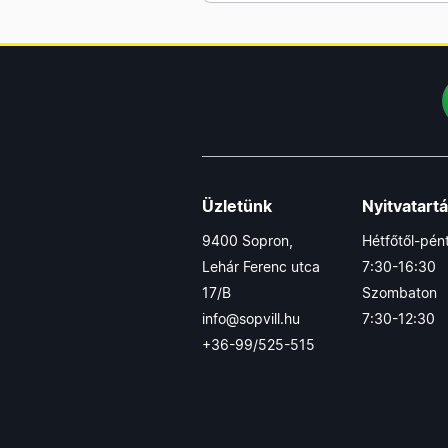
Üzletünk
Nyitvatart
9400 Sopron,
Hétfőtől-pén
Lehár Ferenc utca
7:30-16:30
17/B
Szombaton
info@sopvill.hu
7:30-12:30
+36-99/525-515