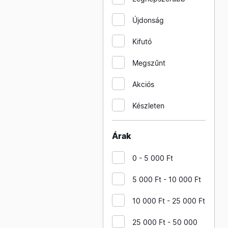
HOME karácsonyi
diszvilágítás beltéri
Újdonság
HOME karácsonyi
Kifutó
diszvilágítás kültéri
HOME karácsonyi világító
Megszűnt
dekorációk beltérre
Akciós
HOME karácsonyi világító
dekorációk kültérre
Készleten
HOME T elosztók
Árak
HOME oszlop ventilátorok
HOME szerelt hosszabbítók
0 - 5 000 Ft
PVC köpennyel
5 000 Ft - 10 000 Ft
HOME dobos hosszabbítók
HOME padló ventilátorok
10 000 Ft - 25 000 Ft
HOME szerelt hosszabbítók
25 000 Ft - 50 000