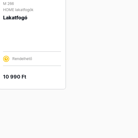
M 266
HOME lakatfogók
Lakatfogó
Rendelhető
10 990 Ft