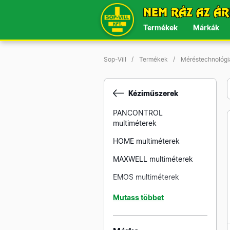
NEM RÁZ AZ ÁR
Termékek
Márkák
Sop-Vill
Termékek
Méréstechnológi
Kéziműszerek
PANCONTROL
multiméterek
HOME multiméterek
MAXWELL multiméterek
EMOS multiméterek
PANCONTROL lakatfogók
Mutass többet
HOME lakatfogók