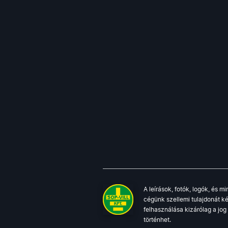
A leírások, fotók, logók, és 
cégünk szellemi tulajdonát ké
felhasználása kizárólag a jo
történhet.