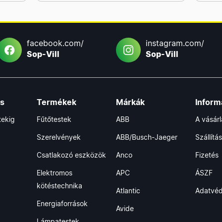
facebook.com/
instagram.com/
Sop-Vill
Sop-Vill
ás
Termékek
Márkák
Inform
tekig
Fűtőtestek
ABB
A vásár
Szerelvények
ABB/Busch-Jaeger
Szállítás
Csatlakozó eszközök
Anco
Fizetés
Elektromos
APC
ÁSZF
kötéstechnika
Atlantic
Adatvé
Energiaforrások
Avide
Lámpatestek