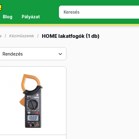
!
Blog
Pályázat
HOME lakatfogók
(1 db)
a
Kéziműszerek
Rendezés