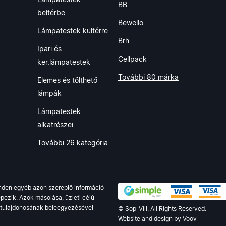
BB
beltérbe
Bewello
Lámpatestek kültérre
Brh
Ipari és
Cellpack
ker.lámpatestek
További 80 márka
Elemes és tölthető
lámpák
Lámpatestek
alkatrészei
További 26 kategória
minden egyéb azon szereplő információ
pezik. Azok másolása, üzleti célú
g tulajdonosának beleegyezésével
© Sop-Vill. All Rights Reserved.
Website and design by
Voov