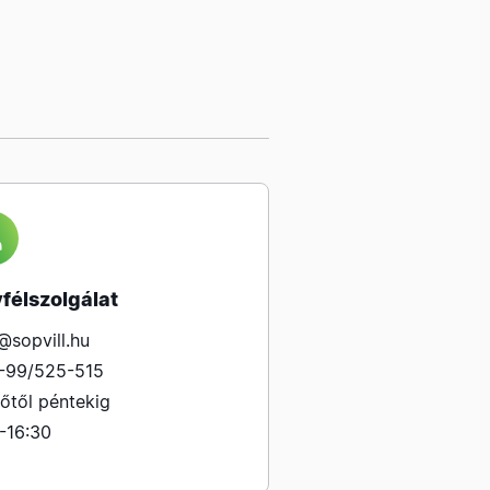
félszolgálat
@sopvill.hu
-99/525-515
őtől péntekig
-16:30