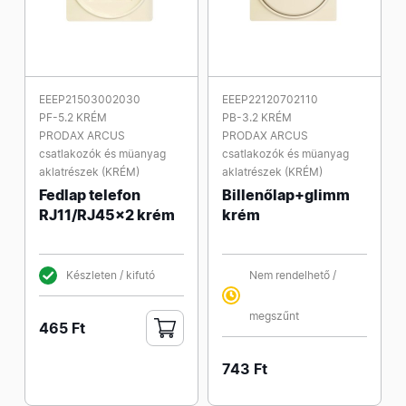
EEEP21503002030
EEEP22120702110
PF-5.2 KRÉM
PB-3.2 KRÉM
PRODAX ARCUS
PRODAX ARCUS
csatlakozók és müanyag
csatlakozók és müanyag
aklatrészek (KRÉM)
aklatrészek (KRÉM)
Fedlap telefon
Billenőlap+glimm
RJ11/RJ45x2 krém
krém
Készleten / kifutó
Nem rendelhető /
megszűnt
465 Ft
743 Ft