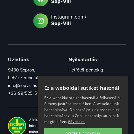
Sop-Vill
instagram.com/
Sop-Vill
Üzletünk
Nyitvatartás
9400 Sopron,
Hétfőtől-péntekig
Lehár Ferenc utca 17/B
7:30-16:30
info@sopvill.hu
Szombaton
Ez a weboldal sütiket használ
+36-99/525-515
7:30-12:30
Ez a weboldal sütiket használ a felhasználói
élmény javítása érdekében. A weboldalunk
használatával Ön hozzájárul az összes süti
használatához, a Cookie szabályzatunknak
A leírások, fotók, logók, és minden egyéb azon szereplő
megfelelően.
Bővebben
információ cégünk szellemi tulajdonát képezik. Azok
másolása, üzleti célú felhasználása kizárólag a jog
ÖSSZES ELFOGADÁSA