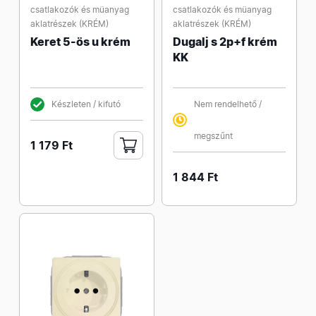
csatlakozók és müanyag
csatlakozók és müanyag
aklatrészek (KRÉM)
aklatrészek (KRÉM)
Keret 5-ös u krém
Dugalj s 2p+f krém
KK
Készleten / kifutó
Nem rendelhető /
megszűnt
1 179 Ft
1 844 Ft