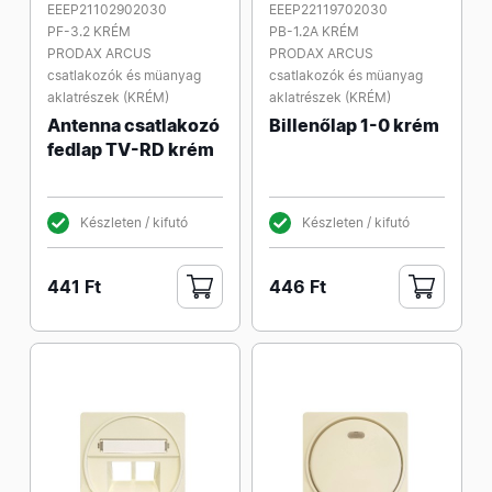
EEEP21102902030
EEEP22119702030
PF-3.2 KRÉM
PB-1.2A KRÉM
PRODAX ARCUS
PRODAX ARCUS
csatlakozók és müanyag
csatlakozók és müanyag
aklatrészek (KRÉM)
aklatrészek (KRÉM)
Antenna csatlakozó
Billenőlap 1-0 krém
fedlap TV-RD krém
Készleten / kifutó
Készleten / kifutó
441 Ft
446 Ft