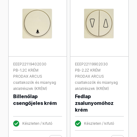
EEEP22119402030
EEEP22119902030
PB-1.2C KRÉM
PB-2.2Z KRÉM
PRODAX ARCUS
PRODAX ARCUS
csatlakozók és müanyag
csatlakozók és müanyag
aklatrészek (KRÉM)
aklatrészek (KRÉM)
Billenőlap
Fedlap
csengőjeles krém
zsalunyomóhoz
krém
Készleten / kifutó
Készleten / kifutó