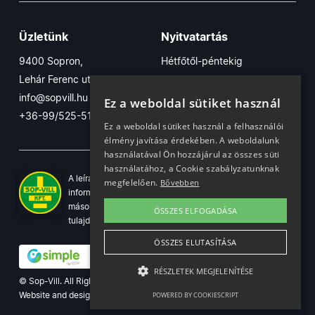
Üzletünk
Nyitvatartás
9400 Sopron,
Hétfőtől-péntekig
Lehár Ferenc utca 17/B
7:30-16:30
info@sopvill.hu
Szombaton
Ez a weboldal sütiket használ
+36-99/525-515
7:30-12:30
Ez a weboldal sütiket használ a felhasználói
élmény javítása érdekében. A weboldalunk
használatával Ön hozzájárul az összes süti
használatához, a Cookie szabályzatunknak
A leírások, fotók, logók, és minden egyéb azon szereplő
megfelelően.
Bővebben
információ cégünk szellemi tulajdonát képezik. Azok
másolása, üzleti célú felhasználása kizárólag a jog
ÖSSZES ELFOGADÁSA
tulajdonosának beleegyezésével történhet.
ÖSSZES ELUTASÍTÁSA
RÉSZLETEK MEGJELENÍTÉSE
© Sop-Vill. All Rights Reserved.
Website and design by
Voov
POWERED BY COOKIESCRIPT