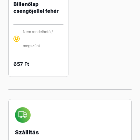
Billenőlap
csengőjellel fehér
Nem rendelhető /
megszűnt
657 Ft
Szállítás