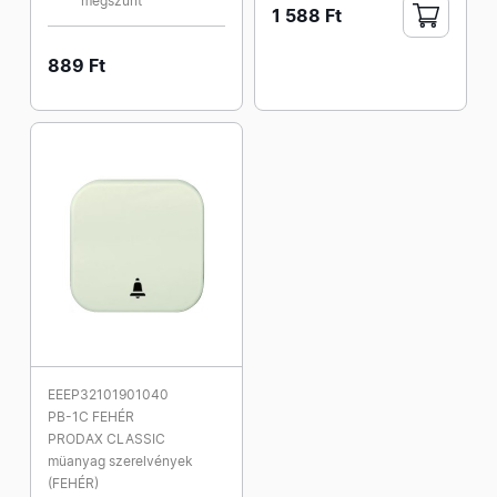
megszűnt
1 588 Ft
889 Ft
EEEP32101901040
PB-1C FEHÉR
PRODAX CLASSIC
müanyag szerelvények
(FEHÉR)