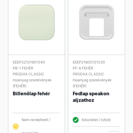
EEEP32101601040
EEEP21800101030
PB-1 FEHÉR
PF-6 FEHÉR
PRODAX CLASSIC
PRODAX CLASSIC
müanyag szerelvények
müanyag szerelvények
(FEHÉR)
(FEHÉR)
Billenőlap fehér
Fedlap speakon
aljzathoz
Nem rendelhető /
Készleten / kifutó