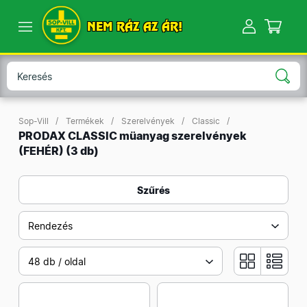
NEM RÁZ AZ ÁR!
Sop-Vill
Termékek
Szerelvények
Classic
PRODAX CLASSIC müanyag szerelvények
(FEHÉR)
(3 db)
Szűrés
Rendezés
48 db / oldal