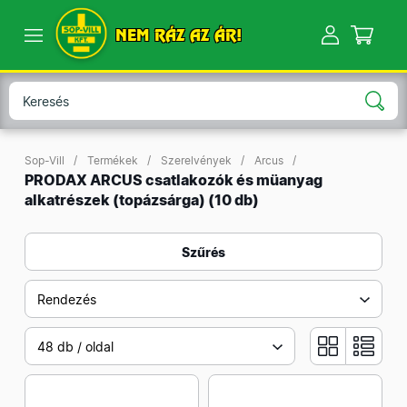
NEM RÁZ AZ ÁR!
Sop-Vill
Termékek
Szerelvények
Arcus
PRODAX ARCUS csatlakozók és müanyag
alkatrészek (topázsárga)
(10 db)
Szűrés
Rendezés
48 db / oldal