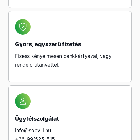
Gyors, egyszerű fizetés
Fizess kényelmesen bankkártyával, vagy
rendeld utánvéttel.
Ügyfélszolgálat
info@sopvill.hu
+36-99/525-515