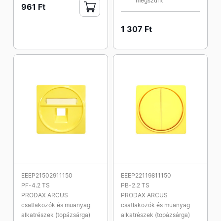
megszűnt
961 Ft
1 307 Ft
EEEP21502911150
EEEP22119811150
PF-4.2 TS
PB-2.2 TS
PRODAX ARCUS
PRODAX ARCUS
csatlakozók és müanyag
csatlakozók és müanyag
alkatrészek (topázsárga)
alkatrészek (topázsárga)