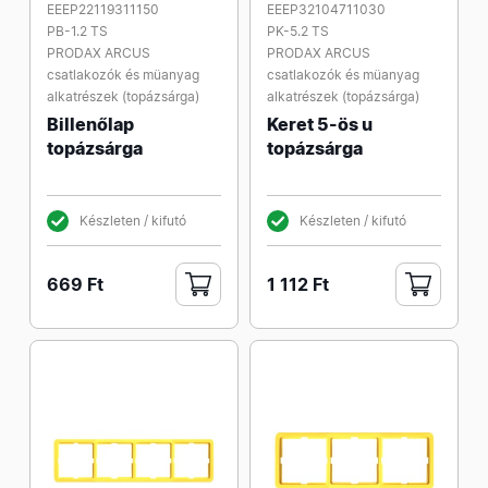
EEEP22119311150
EEEP32104711030
PB-1.2 TS
PK-5.2 TS
PRODAX ARCUS
PRODAX ARCUS
csatlakozók és müanyag
csatlakozók és müanyag
alkatrészek (topázsárga)
alkatrészek (topázsárga)
Billenőlap
Keret 5-ös u
topázsárga
topázsárga
Készleten / kifutó
Készleten / kifutó
669 Ft
1 112 Ft