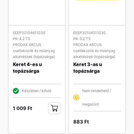
EEEP32104611030
EEEP32104511030
PK-4.2 TS
PK-3.2 TS
PRODAX ARCUS
PRODAX ARCUS
csatlakozók és müanyag
csatlakozók és müanyag
alkatrészek (topázsárga)
alkatrészek (topázsárga)
Keret 4-es u
Keret 3-as u
topázsárga
topázsárga
Készleten / kifutó
Nem rendelhető /
megszűnt
1 009 Ft
883 Ft