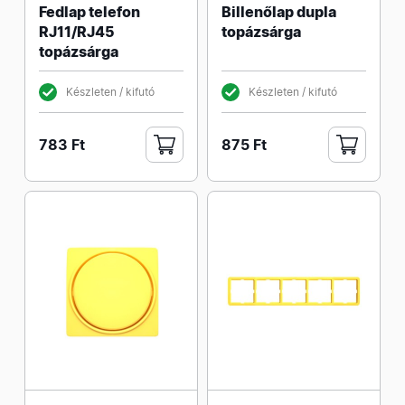
Fedlap telefon
Billenőlap dupla
RJ11/RJ45
topázsárga
topázsárga
Készleten / kifutó
Készleten / kifutó
783 Ft
875 Ft