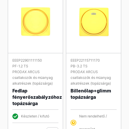
EEEP22901111150
EEEP22115711170
PF-1.2 TS
PB-3.2 TS
PRODAX ARCUS
PRODAX ARCUS
csatlakozók és müanyag
csatlakozók és müanyag
alkatrészek (topázsárga)
alkatrészek (topázsárga)
Fedlap
Billenőlap+glimm
fényerőszabályzóhoz
topázsárga
topázsárga
Készleten / kifutó
Nem rendelhető /