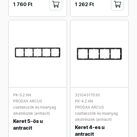
1 760 Ft
1 262 Ft
PK-5.2 AN
32104317030
PRODAX ARCUS
PK-4.2 AN
csatlakozók és müanyag
PRODAX ARCUS
alkatrészek (antracit)
csatlakozók és müanyag
alkatrészek (antracit)
Keret 5-ös u
Keret 4-es u
antracit
antracit