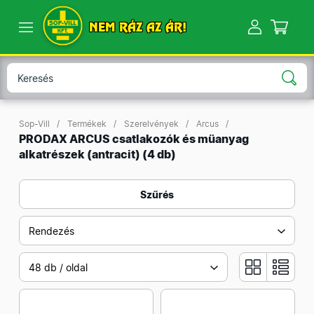
NEM RÁZ AZ ÁR!
Sop-Vill
Termékek
Szerelvények
Arcus
PRODAX ARCUS csatlakozók és müanyag
alkatrészek (antracit)
(4 db)
Szűrés
Rendezés
48 db / oldal