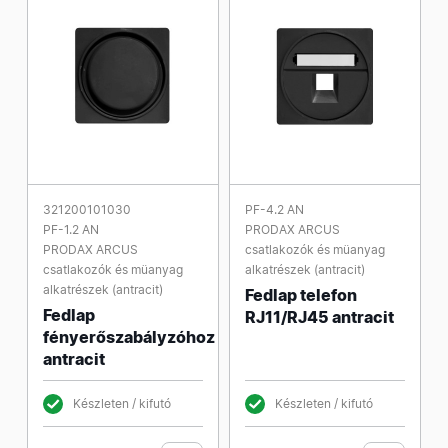
321200101030
PF-4.2 AN
PF-1.2 AN
PRODAX ARCUS
PRODAX ARCUS
csatlakozók és müanyag
csatlakozók és müanyag
alkatrészek (antracit)
alkatrészek (antracit)
Fedlap telefon
Fedlap
RJ11/RJ45 antracit
fényerőszabályzóhoz
antracit
Készleten / kifutó
Készleten / kifutó